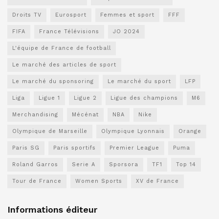
Droits TV
Eurosport
Femmes et sport
FFF
FIFA
France Télévisions
JO 2024
L'équipe de France de football
Le marché des articles de sport
Le marché du sponsoring
Le marché du sport
LFP
Liga
Ligue 1
Ligue 2
Ligue des champions
M6
Merchandising
Mécénat
NBA
Nike
Olympique de Marseille
Olympique Lyonnais
Orange
Paris SG
Paris sportifs
Premier League
Puma
Roland Garros
Serie A
Sporsora
TF1
Top 14
Tour de France
Women Sports
XV de France
Informations éditeur