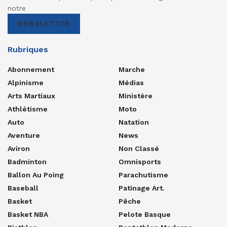
notre
NEWSLETTER
Rubriques
Abonnement
Marche
Alpinisme
Médias
Arts Martiaux
Ministère
Athlétisme
Moto
Auto
Natation
Aventure
News
Aviron
Non Classé
Badminton
Omnisports
Ballon Au Poing
Parachutisme
Baseball
Patinage Art.
Basket
Pêche
Basket NBA
Pelote Basque