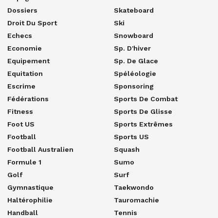
Dossiers
Skateboard
Droit Du Sport
Ski
Echecs
Snowboard
Economie
Sp. D'hiver
Equipement
Sp. De Glace
Equitation
Spéléologie
Escrime
Sponsoring
Fédérations
Sports De Combat
Fitness
Sports De Glisse
Foot US
Sports Extrêmes
Football
Sports US
Football Australien
Squash
Formule 1
Sumo
Golf
Surf
Gymnastique
Taekwondo
Haltérophilie
Tauromachie
Handball
Tennis