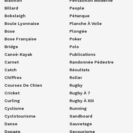
Biathlon
Pentathlon Moderne
Billard
People
Bobsleigh
Pétanque
Boule Lyonnaise
Planche À Voile
Boxe
Plongée
Boxe Française
Poker
Bridge
Polo
Canoë-Kayak
Publications
Carnet
Randonnée Pédestre
Catch
Résultats
Chiffres
Roller
Courses De Chien
Rugby
Cricket
Rugby À 7
Curling
Rugby À XIII
Cyclisme
Running
Cyclotourisme
Sandboard
Danse
Sauvetage
Dopage
Secourisme