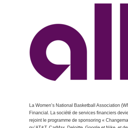
La Women’s National Basketball Association (WN
Financial. La société de services financiers devien
rejoint le programme de sponsoring « Changemak
qu’AT&T, CarMax, Deloitte, Google et Nike, et de