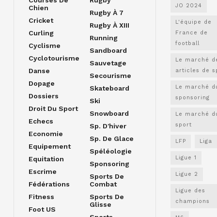
JO 2024
Chien
Rugby À 7
Cricket
L'équipe de
Rugby À XIII
Curling
France de
Running
football
Cyclisme
Sandboard
Cyclotourisme
Le marché d
Sauvetage
Danse
articles de s
Secourisme
Dopage
Le marché d
Skateboard
Dossiers
sponsoring
Ski
Droit Du Sport
Snowboard
Le marché d
Echecs
sport
Sp. D'hiver
Economie
Sp. De Glace
LFP
Liga
Equipement
Spéléologie
Ligue 1
Equitation
Sponsoring
Escrime
Ligue 2
Sports De
Fédérations
Combat
Ligue des
Fitness
Sports De
champions
Glisse
Foot US
Sports