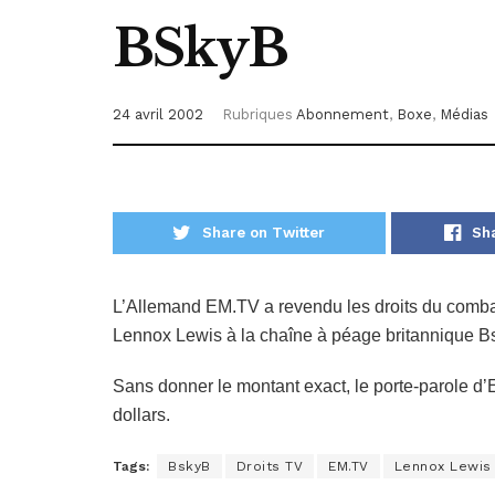
BSkyB
24 avril 2002
Rubriques
Abonnement
,
Boxe
,
Médias
Share on Twitter
Sh
L’Allemand EM.TV a revendu les droits du combat
Lennox Lewis à la chaîne à péage britannique 
Sans donner le montant exact, le porte-parole d’E
dollars.
Tags:
BskyB
Droits TV
EM.TV
Lennox Lewis