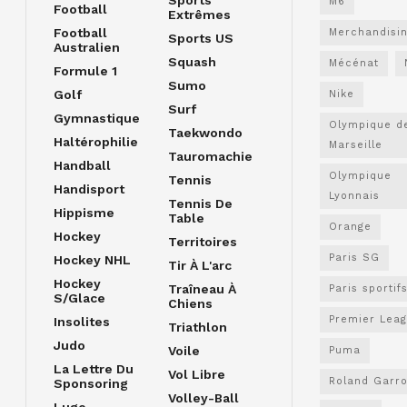
M6
Football
Extrêmes
Football
Merchandisi
Sports US
Australien
Squash
Mécénat
Formule 1
Sumo
Golf
Nike
Surf
Gymnastique
Olympique d
Taekwondo
Haltérophilie
Marseille
Tauromachie
Handball
Olympique
Tennis
Handisport
Lyonnais
Tennis De
Hippisme
Table
Orange
Hockey
Territoires
Paris SG
Hockey NHL
Tir À L'arc
Hockey
Traîneau À
Paris sportif
S/glace
Chiens
Premier Lea
Insolites
Triathlon
Judo
Voile
Puma
La Lettre Du
Vol Libre
Roland Garr
Sponsoring
Volley-Ball
Luge