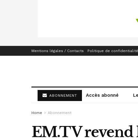
Mentions légales / Contacts
Politique de confidentialit
Accès abonné
L
ABONNEMENT
Home
Abonnement
EM.TV revend l