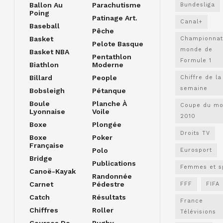
Ballon Au
Parachutisme
Bundesliga
Poing
Patinage Art.
Canal+
Baseball
Pêche
Basket
Championnat
Pelote Basque
monde de
Basket NBA
Pentathlon
Formule 1
Biathlon
Moderne
Billard
People
Chiffre de la
semaine
Bobsleigh
Pétanque
Boule
Planche À
Coupe du m
Lyonnaise
Voile
2010
Boxe
Plongée
Droits TV
Boxe
Poker
Française
Polo
Eurosport
Bridge
Publications
Femmes et s
Canoë-Kayak
Randonnée
Carnet
Pédestre
FFF
FIFA
Catch
Résultats
France
Chiffres
Roller
Télévisions
Courses De
Rugby