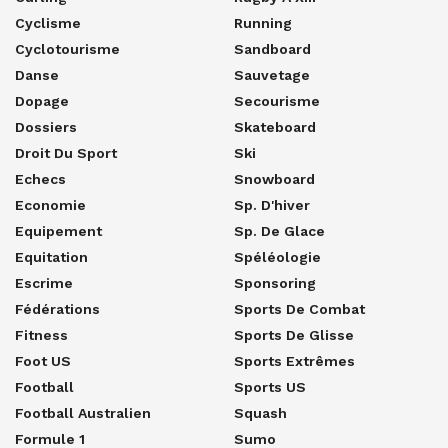
Cyclisme
Running
Cyclotourisme
Sandboard
Danse
Sauvetage
Dopage
Secourisme
Dossiers
Skateboard
Droit Du Sport
Ski
Echecs
Snowboard
Economie
Sp. D'hiver
Equipement
Sp. De Glace
Equitation
Spéléologie
Escrime
Sponsoring
Fédérations
Sports De Combat
Fitness
Sports De Glisse
Foot US
Sports Extrêmes
Football
Sports US
Football Australien
Squash
Formule 1
Sumo