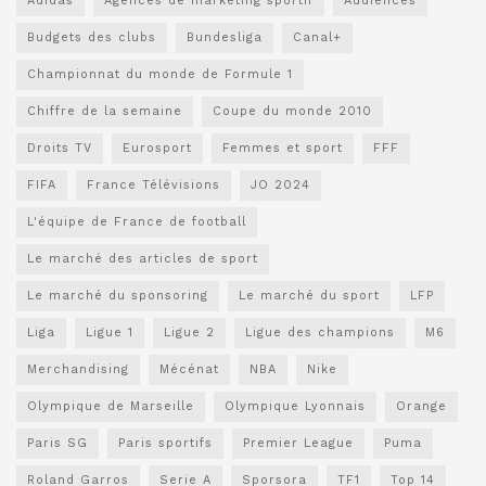
Adidas
Agences de marketing sportif
Audiences
Budgets des clubs
Bundesliga
Canal+
Championnat du monde de Formule 1
Chiffre de la semaine
Coupe du monde 2010
Droits TV
Eurosport
Femmes et sport
FFF
FIFA
France Télévisions
JO 2024
L'équipe de France de football
Le marché des articles de sport
Le marché du sponsoring
Le marché du sport
LFP
Liga
Ligue 1
Ligue 2
Ligue des champions
M6
Merchandising
Mécénat
NBA
Nike
Olympique de Marseille
Olympique Lyonnais
Orange
Paris SG
Paris sportifs
Premier League
Puma
Roland Garros
Serie A
Sporsora
TF1
Top 14