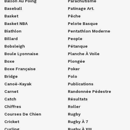
Ballon Au Poing
Parachutisme
Baseball
Patinage Art.
Basket
Pêche
Basket NBA
Pelote Basque
Biathlon
Pentathlon Moderne
Billard
People
Bobsleigh
Pétanque
Boule Lyonnaise
Planche À Voile
Boxe
Plongée
Boxe Française
Poker
Bridge
Polo
Canoë-Kayak
Publications
Carnet
Randonnée Pédestre
Catch
Résultats
Chiffres
Roller
Courses De Chien
Rugby
Cricket
Rugby À 7
Curling
Rugby À XIII