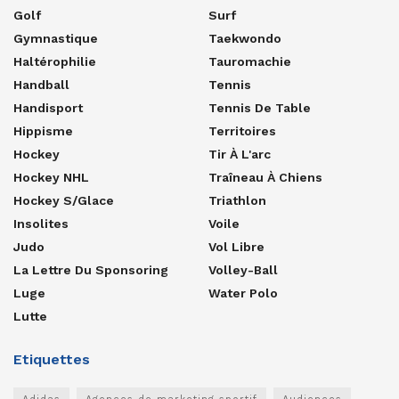
Golf
Surf
Gymnastique
Taekwondo
Haltérophilie
Tauromachie
Handball
Tennis
Handisport
Tennis De Table
Hippisme
Territoires
Hockey
Tir À L'arc
Hockey NHL
Traîneau À Chiens
Hockey S/glace
Triathlon
Insolites
Voile
Judo
Vol Libre
La Lettre Du Sponsoring
Volley-Ball
Luge
Water Polo
Lutte
Etiquettes