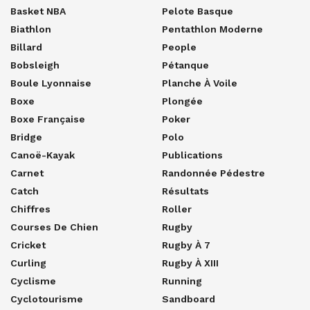
Basket NBA
Pelote Basque
Biathlon
Pentathlon Moderne
Billard
People
Bobsleigh
Pétanque
Boule Lyonnaise
Planche À Voile
Boxe
Plongée
Boxe Française
Poker
Bridge
Polo
Canoë-Kayak
Publications
Carnet
Randonnée Pédestre
Catch
Résultats
Chiffres
Roller
Courses De Chien
Rugby
Cricket
Rugby À 7
Curling
Rugby À XIII
Cyclisme
Running
Cyclotourisme
Sandboard