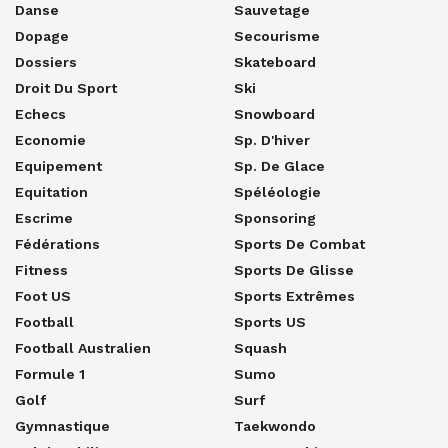
Danse
Sauvetage
Dopage
Secourisme
Dossiers
Skateboard
Droit Du Sport
Ski
Echecs
Snowboard
Economie
Sp. D'hiver
Equipement
Sp. De Glace
Equitation
Spéléologie
Escrime
Sponsoring
Fédérations
Sports De Combat
Fitness
Sports De Glisse
Foot US
Sports Extrêmes
Football
Sports US
Football Australien
Squash
Formule 1
Sumo
Golf
Surf
Gymnastique
Taekwondo