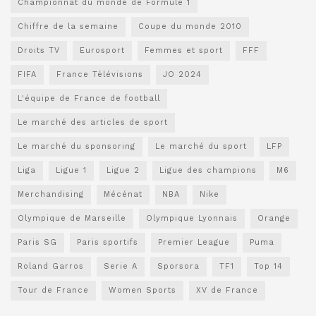
Championnat du monde de Formule 1
Chiffre de la semaine
Coupe du monde 2010
Droits TV
Eurosport
Femmes et sport
FFF
FIFA
France Télévisions
JO 2024
L'équipe de France de football
Le marché des articles de sport
Le marché du sponsoring
Le marché du sport
LFP
Liga
Ligue 1
Ligue 2
Ligue des champions
M6
Merchandising
Mécénat
NBA
Nike
Olympique de Marseille
Olympique Lyonnais
Orange
Paris SG
Paris sportifs
Premier League
Puma
Roland Garros
Serie A
Sporsora
TF1
Top 14
Tour de France
Women Sports
XV de France