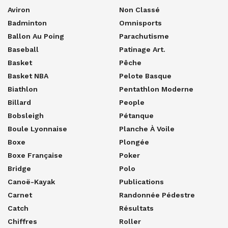
Aviron
Non Classé
Badminton
Omnisports
Ballon Au Poing
Parachutisme
Baseball
Patinage Art.
Basket
Pêche
Basket NBA
Pelote Basque
Biathlon
Pentathlon Moderne
Billard
People
Bobsleigh
Pétanque
Boule Lyonnaise
Planche À Voile
Boxe
Plongée
Boxe Française
Poker
Bridge
Polo
Canoë-Kayak
Publications
Carnet
Randonnée Pédestre
Catch
Résultats
Chiffres
Roller