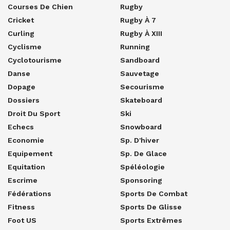
Courses De Chien
Rugby
Cricket
Rugby À 7
Curling
Rugby À XIII
Cyclisme
Running
Cyclotourisme
Sandboard
Danse
Sauvetage
Dopage
Secourisme
Dossiers
Skateboard
Droit Du Sport
Ski
Echecs
Snowboard
Economie
Sp. D'hiver
Equipement
Sp. De Glace
Equitation
Spéléologie
Escrime
Sponsoring
Fédérations
Sports De Combat
Fitness
Sports De Glisse
Foot US
Sports Extrêmes