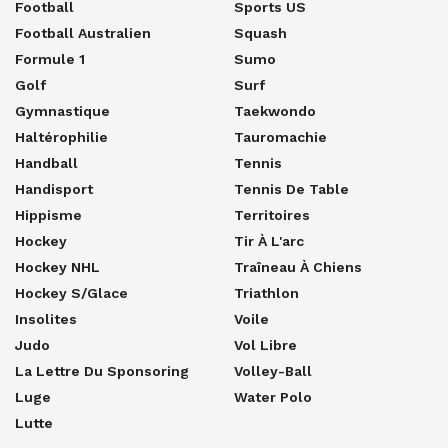
Football
Sports US
Football Australien
Squash
Formule 1
Sumo
Golf
Surf
Gymnastique
Taekwondo
Haltérophilie
Tauromachie
Handball
Tennis
Handisport
Tennis De Table
Hippisme
Territoires
Hockey
Tir À L'arc
Hockey NHL
Traîneau À Chiens
Hockey S/glace
Triathlon
Insolites
Voile
Judo
Vol Libre
La Lettre Du Sponsoring
Volley-Ball
Luge
Water Polo
Lutte