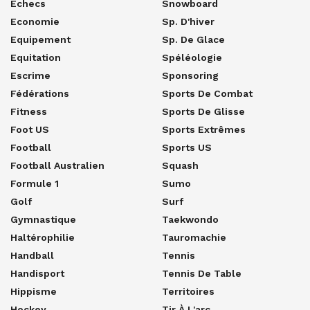
Echecs
Snowboard
Economie
Sp. D'hiver
Equipement
Sp. De Glace
Equitation
Spéléologie
Escrime
Sponsoring
Fédérations
Sports De Combat
Fitness
Sports De Glisse
Foot US
Sports Extrêmes
Football
Sports US
Football Australien
Squash
Formule 1
Sumo
Golf
Surf
Gymnastique
Taekwondo
Haltérophilie
Tauromachie
Handball
Tennis
Handisport
Tennis De Table
Hippisme
Territoires
Hockey
Tir À L'arc