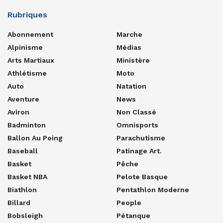
Rubriques
Abonnement
Marche
Alpinisme
Médias
Arts Martiaux
Ministère
Athlétisme
Moto
Auto
Natation
Aventure
News
Aviron
Non Classé
Badminton
Omnisports
Ballon Au Poing
Parachutisme
Baseball
Patinage Art.
Basket
Pêche
Basket NBA
Pelote Basque
Biathlon
Pentathlon Moderne
Billard
People
Bobsleigh
Pétanque