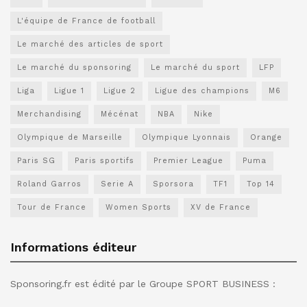
L'équipe de France de football
Le marché des articles de sport
Le marché du sponsoring
Le marché du sport
LFP
Liga
Ligue 1
Ligue 2
Ligue des champions
M6
Merchandising
Mécénat
NBA
Nike
Olympique de Marseille
Olympique Lyonnais
Orange
Paris SG
Paris sportifs
Premier League
Puma
Roland Garros
Serie A
Sporsora
TF1
Top 14
Tour de France
Women Sports
XV de France
Informations éditeur
Sponsoring.fr est édité par le Groupe SPORT BUSINESS :