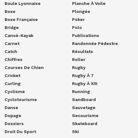
Boule Lyonnaise
Planche À Voile
Boxe
Plongée
Boxe Française
Poker
Bridge
Polo
Canoë-Kayak
Publications
Carnet
Randonnée Pédestre
Catch
Résultats
Chiffres
Roller
Courses De Chien
Rugby
Cricket
Rugby À 7
Curling
Rugby À XIII
Cyclisme
Running
Cyclotourisme
Sandboard
Danse
Sauvetage
Dopage
Secourisme
Dossiers
Skateboard
Droit Du Sport
Ski