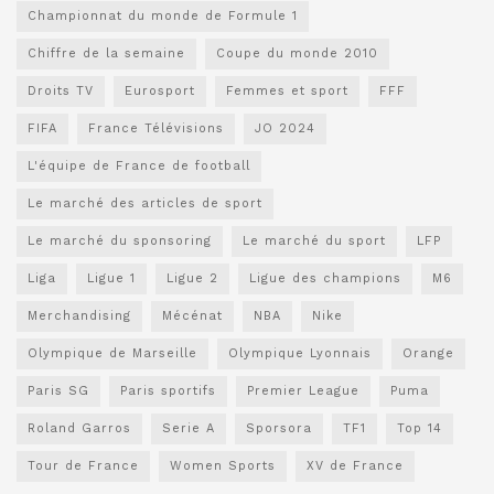
Championnat du monde de Formule 1
Chiffre de la semaine
Coupe du monde 2010
Droits TV
Eurosport
Femmes et sport
FFF
FIFA
France Télévisions
JO 2024
L'équipe de France de football
Le marché des articles de sport
Le marché du sponsoring
Le marché du sport
LFP
Liga
Ligue 1
Ligue 2
Ligue des champions
M6
Merchandising
Mécénat
NBA
Nike
Olympique de Marseille
Olympique Lyonnais
Orange
Paris SG
Paris sportifs
Premier League
Puma
Roland Garros
Serie A
Sporsora
TF1
Top 14
Tour de France
Women Sports
XV de France