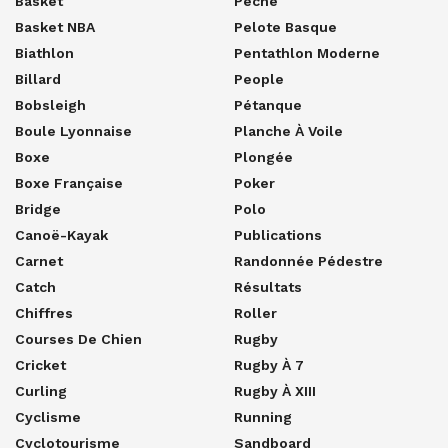
Basket
Pêche
Basket NBA
Pelote Basque
Biathlon
Pentathlon Moderne
Billard
People
Bobsleigh
Pétanque
Boule Lyonnaise
Planche À Voile
Boxe
Plongée
Boxe Française
Poker
Bridge
Polo
Canoë-Kayak
Publications
Carnet
Randonnée Pédestre
Catch
Résultats
Chiffres
Roller
Courses De Chien
Rugby
Cricket
Rugby À 7
Curling
Rugby À XIII
Cyclisme
Running
Cyclotourisme
Sandboard