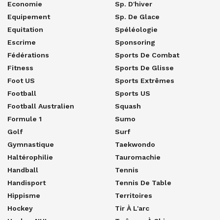
Economie
Sp. D'hiver
Equipement
Sp. De Glace
Equitation
Spéléologie
Escrime
Sponsoring
Fédérations
Sports De Combat
Fitness
Sports De Glisse
Foot US
Sports Extrêmes
Football
Sports US
Football Australien
Squash
Formule 1
Sumo
Golf
Surf
Gymnastique
Taekwondo
Haltérophilie
Tauromachie
Handball
Tennis
Handisport
Tennis De Table
Hippisme
Territoires
Hockey
Tir À L'arc