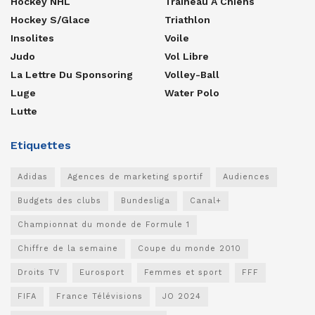
Hockey NHL
Traîneau À Chiens
Hockey S/glace
Triathlon
Insolites
Voile
Judo
Vol Libre
La Lettre Du Sponsoring
Volley-Ball
Luge
Water Polo
Lutte
Etiquettes
Adidas
Agences de marketing sportif
Audiences
Budgets des clubs
Bundesliga
Canal+
Championnat du monde de Formule 1
Chiffre de la semaine
Coupe du monde 2010
Droits TV
Eurosport
Femmes et sport
FFF
FIFA
France Télévisions
JO 2024