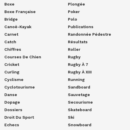
Boxe
Plongée
Boxe Française
Poker
Bridge
Polo
Canoë-Kayak
Publications
Carnet
Randonnée Pédestre
Catch
Résultats
Chiffres
Roller
Courses De Chien
Rugby
Cricket
Rugby À 7
Curling
Rugby À XIII
Cyclisme
Running
Cyclotourisme
Sandboard
Danse
Sauvetage
Dopage
Secourisme
Dossiers
Skateboard
Droit Du Sport
Ski
Echecs
Snowboard