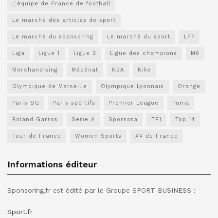
L'équipe de France de football
Le marché des articles de sport
Le marché du sponsoring
Le marché du sport
LFP
Liga
Ligue 1
Ligue 2
Ligue des champions
M6
Merchandising
Mécénat
NBA
Nike
Olympique de Marseille
Olympique Lyonnais
Orange
Paris SG
Paris sportifs
Premier League
Puma
Roland Garros
Serie A
Sporsora
TF1
Top 14
Tour de France
Women Sports
XV de France
Informations éditeur
Sponsoring.fr est édité par le Groupe SPORT BUSINESS :
Sport.fr