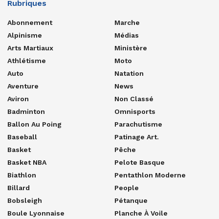
Rubriques
Abonnement
Marche
Alpinisme
Médias
Arts Martiaux
Ministère
Athlétisme
Moto
Auto
Natation
Aventure
News
Aviron
Non Classé
Badminton
Omnisports
Ballon Au Poing
Parachutisme
Baseball
Patinage Art.
Basket
Pêche
Basket NBA
Pelote Basque
Biathlon
Pentathlon Moderne
Billard
People
Bobsleigh
Pétanque
Boule Lyonnaise
Planche À Voile