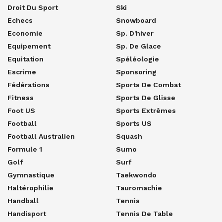
Droit Du Sport
Ski
Echecs
Snowboard
Economie
Sp. D'hiver
Equipement
Sp. De Glace
Equitation
Spéléologie
Escrime
Sponsoring
Fédérations
Sports De Combat
Fitness
Sports De Glisse
Foot US
Sports Extrêmes
Football
Sports US
Football Australien
Squash
Formule 1
Sumo
Golf
Surf
Gymnastique
Taekwondo
Haltérophilie
Tauromachie
Handball
Tennis
Handisport
Tennis De Table