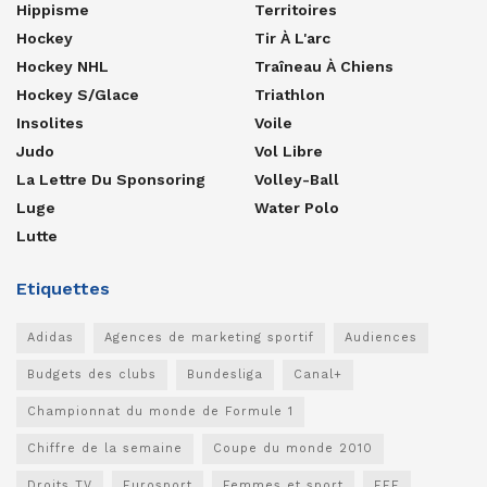
Hippisme
Territoires
Hockey
Tir À L'arc
Hockey NHL
Traîneau À Chiens
Hockey S/glace
Triathlon
Insolites
Voile
Judo
Vol Libre
La Lettre Du Sponsoring
Volley-Ball
Luge
Water Polo
Lutte
Etiquettes
Adidas
Agences de marketing sportif
Audiences
Budgets des clubs
Bundesliga
Canal+
Championnat du monde de Formule 1
Chiffre de la semaine
Coupe du monde 2010
Droits TV
Eurosport
Femmes et sport
FFF