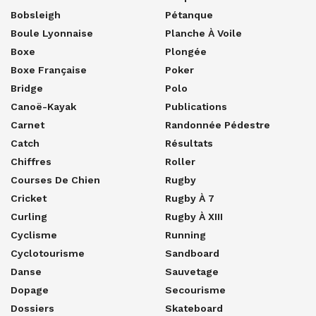
Bobsleigh
Pétanque
Boule Lyonnaise
Planche À Voile
Boxe
Plongée
Boxe Française
Poker
Bridge
Polo
Canoë-Kayak
Publications
Carnet
Randonnée Pédestre
Catch
Résultats
Chiffres
Roller
Courses De Chien
Rugby
Cricket
Rugby À 7
Curling
Rugby À XIII
Cyclisme
Running
Cyclotourisme
Sandboard
Danse
Sauvetage
Dopage
Secourisme
Dossiers
Skateboard