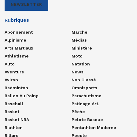
NEWSLETTER
Rubriques
Abonnement
Marche
Alpinisme
Médias
Arts Martiaux
Ministère
Athlétisme
Moto
Auto
Natation
Aventure
News
Aviron
Non Classé
Badminton
Omnisports
Ballon Au Poing
Parachutisme
Baseball
Patinage Art.
Basket
Pêche
Basket NBA
Pelote Basque
Biathlon
Pentathlon Moderne
Billard
People