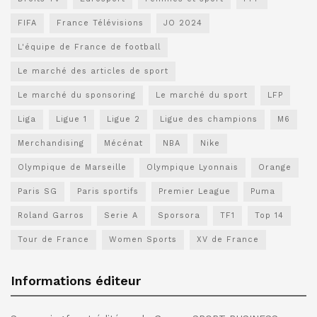
FIFA
France Télévisions
JO 2024
L'équipe de France de football
Le marché des articles de sport
Le marché du sponsoring
Le marché du sport
LFP
Liga
Ligue 1
Ligue 2
Ligue des champions
M6
Merchandising
Mécénat
NBA
Nike
Olympique de Marseille
Olympique Lyonnais
Orange
Paris SG
Paris sportifs
Premier League
Puma
Roland Garros
Serie A
Sporsora
TF1
Top 14
Tour de France
Women Sports
XV de France
Informations éditeur