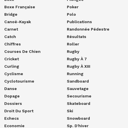
Boxe Française
Poker
Bridge
Polo
Canoë-Kayak
Publications
Carnet
Randonnée Pédestre
Catch
Résultats
Chiffres
Roller
Courses De Chien
Rugby
Cricket
Rugby À 7
Curling
Rugby À XIII
Cyclisme
Running
Cyclotourisme
Sandboard
Danse
Sauvetage
Dopage
Secourisme
Dossiers
Skateboard
Droit Du Sport
Ski
Echecs
Snowboard
Economie
Sp. D'hiver