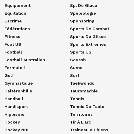
Equipement
Sp. De Glace
Equitation
Spéléologie
Escrime
Sponsoring
Fédérations
Sports De Combat
Fitness
Sports De Glisse
Foot US
Sports Extrêmes
Football
Sports US
Football Australien
Squash
Formule 1
Sumo
Golf
Surf
Gymnastique
Taekwondo
Haltérophilie
Tauromachie
Handball
Tennis
Handisport
Tennis De Table
Hippisme
Territoires
Hockey
Tir À L'arc
Hockey NHL
Traîneau À Chiens