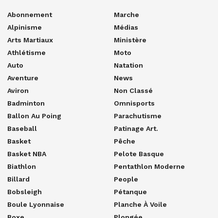
Abonnement
Marche
Alpinisme
Médias
Arts Martiaux
Ministère
Athlétisme
Moto
Auto
Natation
Aventure
News
Aviron
Non Classé
Badminton
Omnisports
Ballon Au Poing
Parachutisme
Baseball
Patinage Art.
Basket
Pêche
Basket NBA
Pelote Basque
Biathlon
Pentathlon Moderne
Billard
People
Bobsleigh
Pétanque
Boule Lyonnaise
Planche À Voile
Boxe
Plongée