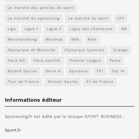
Le marché des articles de sport
Le marché du sponsoring
Le marché du sport
LFP
Liga
Ligue 1
Ligue 2
Ligue des champions
M6
Merchandising
Mécénat
NBA
Nike
Olympique de Marseille
Olympique Lyonnais
Orange
Paris SG
Paris sportifs
Premier League
Puma
Roland Garros
Serie A
Sporsora
TF1
Top 14
Tour de France
Women Sports
XV de France
Informations éditeur
Sponsoring.fr est édité par le Groupe SPORT BUSINESS :
Sport.fr