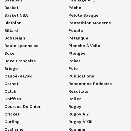
Baseball
Patinage Art.
Basket
Pêche
Basket NBA
Pelote Basque
Biathlon
Pentathlon Moderne
Billard
People
Bobsleigh
Pétanque
Boule Lyonnaise
Planche À Voile
Boxe
Plongée
Boxe Française
Poker
Bridge
Polo
Canoë-Kayak
Publications
Carnet
Randonnée Pédestre
Catch
Résultats
Chiffres
Roller
Courses De Chien
Rugby
Cricket
Rugby À 7
Curling
Rugby À XIII
Cyclisme
Running