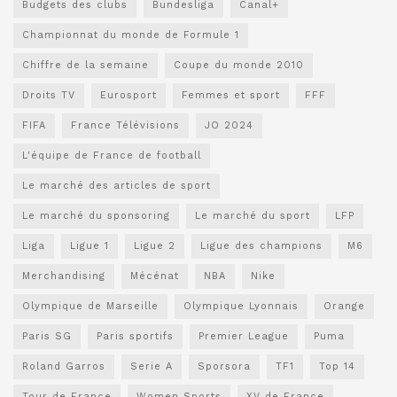
Budgets des clubs
Bundesliga
Canal+
Championnat du monde de Formule 1
Chiffre de la semaine
Coupe du monde 2010
Droits TV
Eurosport
Femmes et sport
FFF
FIFA
France Télévisions
JO 2024
L'équipe de France de football
Le marché des articles de sport
Le marché du sponsoring
Le marché du sport
LFP
Liga
Ligue 1
Ligue 2
Ligue des champions
M6
Merchandising
Mécénat
NBA
Nike
Olympique de Marseille
Olympique Lyonnais
Orange
Paris SG
Paris sportifs
Premier League
Puma
Roland Garros
Serie A
Sporsora
TF1
Top 14
Tour de France
Women Sports
XV de France