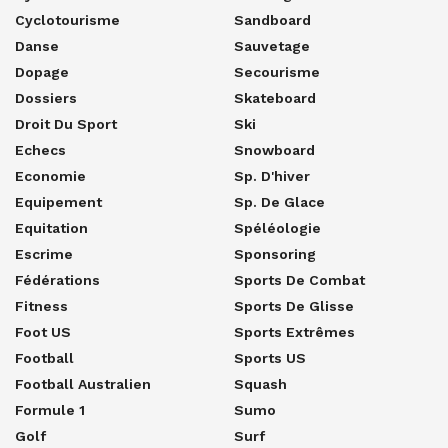
Cyclotourisme
Sandboard
Danse
Sauvetage
Dopage
Secourisme
Dossiers
Skateboard
Droit Du Sport
Ski
Echecs
Snowboard
Economie
Sp. D'hiver
Equipement
Sp. De Glace
Equitation
Spéléologie
Escrime
Sponsoring
Fédérations
Sports De Combat
Fitness
Sports De Glisse
Foot US
Sports Extrêmes
Football
Sports US
Football Australien
Squash
Formule 1
Sumo
Golf
Surf