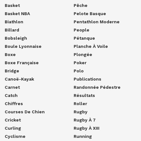
Basket
Pêche
Basket NBA
Pelote Basque
Biathlon
Pentathlon Moderne
Billard
People
Bobsleigh
Pétanque
Boule Lyonnaise
Planche À Voile
Boxe
Plongée
Boxe Française
Poker
Bridge
Polo
Canoë-Kayak
Publications
Carnet
Randonnée Pédestre
Catch
Résultats
Chiffres
Roller
Courses De Chien
Rugby
Cricket
Rugby À 7
Curling
Rugby À XIII
Cyclisme
Running