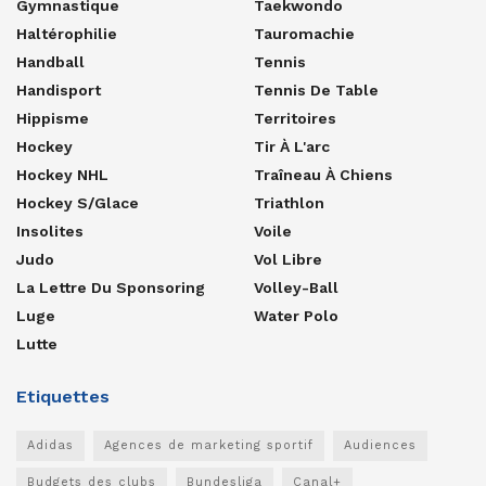
Gymnastique
Taekwondo
Haltérophilie
Tauromachie
Handball
Tennis
Handisport
Tennis De Table
Hippisme
Territoires
Hockey
Tir À L'arc
Hockey NHL
Traîneau À Chiens
Hockey S/glace
Triathlon
Insolites
Voile
Judo
Vol Libre
La Lettre Du Sponsoring
Volley-Ball
Luge
Water Polo
Lutte
Etiquettes
Adidas
Agences de marketing sportif
Audiences
Budgets des clubs
Bundesliga
Canal+