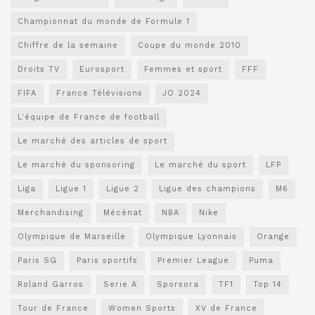
Championnat du monde de Formule 1
Chiffre de la semaine
Coupe du monde 2010
Droits TV
Eurosport
Femmes et sport
FFF
FIFA
France Télévisions
JO 2024
L'équipe de France de football
Le marché des articles de sport
Le marché du sponsoring
Le marché du sport
LFP
Liga
Ligue 1
Ligue 2
Ligue des champions
M6
Merchandising
Mécénat
NBA
Nike
Olympique de Marseille
Olympique Lyonnais
Orange
Paris SG
Paris sportifs
Premier League
Puma
Roland Garros
Serie A
Sporsora
TF1
Top 14
Tour de France
Women Sports
XV de France