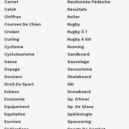
Carnet
Randonnée Pédestre
Catch
Résultats
Chiffres
Roller
Courses De Chien
Rugby
Cricket
Rugby À 7
Curling
Rugby À XIII
Cyclisme
Running
Cyclotourisme
Sandboard
Danse
Sauvetage
Dopage
Secourisme
Dossiers
Skateboard
Droit Du Sport
Ski
Echecs
Snowboard
Economie
Sp. D'hiver
Equipement
Sp. De Glace
Equitation
Spéléologie
Escrime
Sponsoring
Fédérations
Sports De Combat