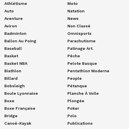
Athlétisme
Moto
Auto
Natation
Aventure
News
Aviron
Non Classé
Badminton
Omnisports
Ballon Au Poing
Parachutisme
Baseball
Patinage Art.
Basket
Pêche
Basket NBA
Pelote Basque
Biathlon
Pentathlon Moderne
Billard
People
Bobsleigh
Pétanque
Boule Lyonnaise
Planche À Voile
Boxe
Plongée
Boxe Française
Poker
Bridge
Polo
Canoë-Kayak
Publications