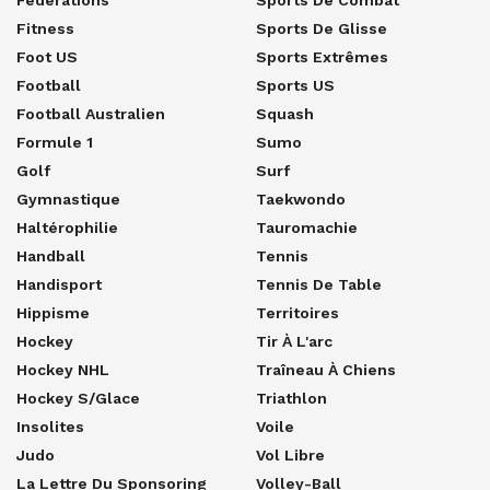
Fitness
Sports De Glisse
Foot US
Sports Extrêmes
Football
Sports US
Football Australien
Squash
Formule 1
Sumo
Golf
Surf
Gymnastique
Taekwondo
Haltérophilie
Tauromachie
Handball
Tennis
Handisport
Tennis De Table
Hippisme
Territoires
Hockey
Tir À L'arc
Hockey NHL
Traîneau À Chiens
Hockey S/glace
Triathlon
Insolites
Voile
Judo
Vol Libre
La Lettre Du Sponsoring
Volley-Ball