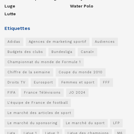
Luge
Water Polo
Lutte
Etiquettes
Adidas
Agences de marketing sportif
Audiences
Budgets des clubs
Bundesliga
Canal+
Championnat du monde de Formule 1
Chiffre de la semaine
Coupe du monde 2010
Droits TV
Eurosport
Femmes et sport
FFF
FIFA
France Télévisions
JO 2024
L'équipe de France de football
Le marché des articles de sport
Le marché du sponsoring
Le marché du sport
LFP
Liga
Ligue 1
Ligue 2
Ligue des champions
M6