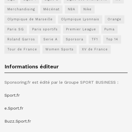
Merchandising
Mécénat
NBA
Nike
Olympique de Marseille
Olympique Lyonnais
Orange
Paris SG
Paris sportifs
Premier League
Puma
Roland Garros
Serie A
Sporsora
TF1
Top 14
Tour de France
Women Sports
XV de France
Informations éditeur
Sponsoring.fr est édité par le Groupe SPORT BUSINESS :
Sport.fr
e.Sport.fr
Buzz.Sport.fr