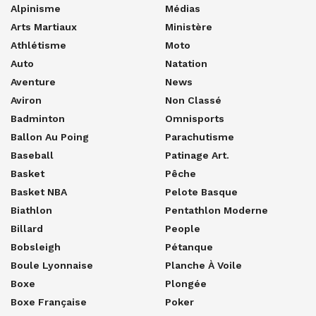
Alpinisme
Médias
Arts Martiaux
Ministère
Athlétisme
Moto
Auto
Natation
Aventure
News
Aviron
Non Classé
Badminton
Omnisports
Ballon Au Poing
Parachutisme
Baseball
Patinage Art.
Basket
Pêche
Basket NBA
Pelote Basque
Biathlon
Pentathlon Moderne
Billard
People
Bobsleigh
Pétanque
Boule Lyonnaise
Planche À Voile
Boxe
Plongée
Boxe Française
Poker