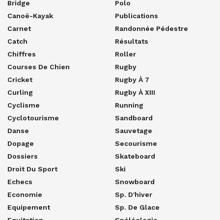
Bridge
Polo
Canoë-Kayak
Publications
Carnet
Randonnée Pédestre
Catch
Résultats
Chiffres
Roller
Courses De Chien
Rugby
Cricket
Rugby À 7
Curling
Rugby À XIII
Cyclisme
Running
Cyclotourisme
Sandboard
Danse
Sauvetage
Dopage
Secourisme
Dossiers
Skateboard
Droit Du Sport
Ski
Echecs
Snowboard
Economie
Sp. D'hiver
Equipement
Sp. De Glace
Equitation
Spéléologie