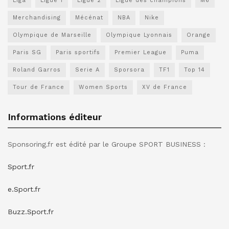
Liga
Ligue 1
Ligue 2
Ligue des champions
M6
Merchandising
Mécénat
NBA
Nike
Olympique de Marseille
Olympique Lyonnais
Orange
Paris SG
Paris sportifs
Premier League
Puma
Roland Garros
Serie A
Sporsora
TF1
Top 14
Tour de France
Women Sports
XV de France
Informations éditeur
Sponsoring.fr est édité par le Groupe SPORT BUSINESS :
Sport.fr
e.Sport.fr
Buzz.Sport.fr