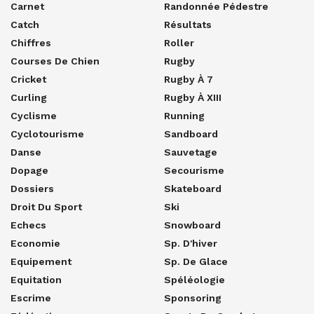
Carnet
Randonnée Pédestre
Catch
Résultats
Chiffres
Roller
Courses De Chien
Rugby
Cricket
Rugby À 7
Curling
Rugby À XIII
Cyclisme
Running
Cyclotourisme
Sandboard
Danse
Sauvetage
Dopage
Secourisme
Dossiers
Skateboard
Droit Du Sport
Ski
Echecs
Snowboard
Economie
Sp. D'hiver
Equipement
Sp. De Glace
Equitation
Spéléologie
Escrime
Sponsoring