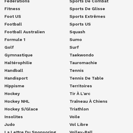
Fédérations
Sports De Combat
Fitness
Sports De Glisse
Foot US
Sports Extrêmes
Football
Sports US
Football Australien
Squash
Formule 1
Sumo
Golf
Surf
Gymnastique
Taekwondo
Haltérophilie
Tauromachie
Handball
Tennis
Handisport
Tennis De Table
Hippisme
Territoires
Hockey
Tir À L'arc
Hockey NHL
Traîneau À Chiens
Hockey S/glace
Triathlon
Insolites
Voile
Judo
Vol Libre
La Lettre Du Sponsoring
Volley-Ball