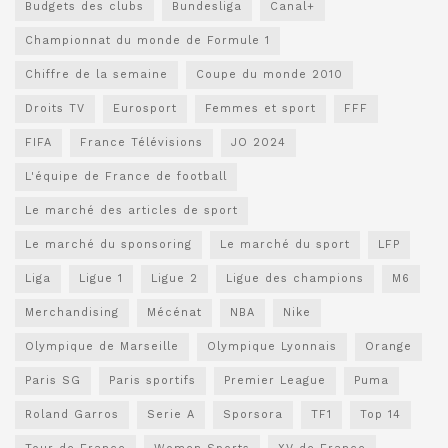
Budgets des clubs
Bundesliga
Canal+
Championnat du monde de Formule 1
Chiffre de la semaine
Coupe du monde 2010
Droits TV
Eurosport
Femmes et sport
FFF
FIFA
France Télévisions
JO 2024
L'équipe de France de football
Le marché des articles de sport
Le marché du sponsoring
Le marché du sport
LFP
Liga
Ligue 1
Ligue 2
Ligue des champions
M6
Merchandising
Mécénat
NBA
Nike
Olympique de Marseille
Olympique Lyonnais
Orange
Paris SG
Paris sportifs
Premier League
Puma
Roland Garros
Serie A
Sporsora
TF1
Top 14