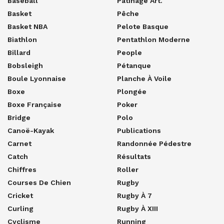
Baseball
Patinage Art.
Basket
Pêche
Basket NBA
Pelote Basque
Biathlon
Pentathlon Moderne
Billard
People
Bobsleigh
Pétanque
Boule Lyonnaise
Planche À Voile
Boxe
Plongée
Boxe Française
Poker
Bridge
Polo
Canoë-Kayak
Publications
Carnet
Randonnée Pédestre
Catch
Résultats
Chiffres
Roller
Courses De Chien
Rugby
Cricket
Rugby À 7
Curling
Rugby À XIII
Cyclisme
Running