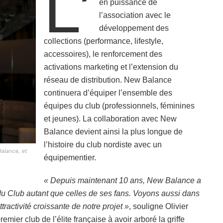
L’
en puissance de
l’association avec le
développement des
collections (performance, lifestyle,
accessoires), le renforcement des
activations marketing et l’extension du
réseau de distribution. New Balance
continuera d’équiper l’ensemble des
équipes du club (professionnels, féminines
et jeunes). La collaboration avec New
Balance devient ainsi la plus longue de
l’histoire du club nordiste avec un
alance, et
équipementier.
« Depuis maintenant 10 ans, New Balance a
 du Club autant que celles de ses fans. Voyons aussi dans
tractivité croissante de notre projet »
, souligne Olivier
ier club de l’élite française à avoir arboré la griffe