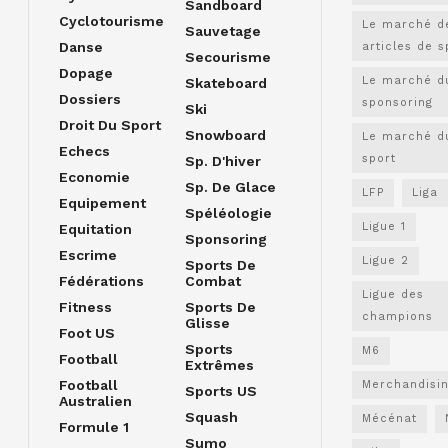
Sandboard
Cyclotourisme
Le marché d
Sauvetage
Danse
articles de s
Secourisme
Dopage
Le marché d
Skateboard
Dossiers
sponsoring
Ski
Droit Du Sport
Snowboard
Le marché d
Echecs
sport
Sp. D'hiver
Economie
Sp. De Glace
LFP
Liga
Equipement
Spéléologie
Ligue 1
Equitation
Sponsoring
Escrime
Ligue 2
Sports De
Fédérations
Combat
Ligue des
Fitness
Sports De
champions
Glisse
Foot US
Sports
M6
Football
Extrêmes
Football
Merchandisi
Sports US
Australien
Squash
Mécénat
Formule 1
Sumo