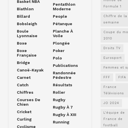
monde de
Basket NBA
Pentathlon
Formule 1
Biathlon
Moderne
Billard
People
Chiffre de la
semaine
Bobsleigh
Pétanque
Boule
Planche À
Coupe du m
Lyonnaise
Voile
2010
Boxe
Plongée
Droits TV
Boxe
Poker
Française
Polo
Eurosport
Bridge
Publications
Femmes et s
Canoë-Kayak
Randonnée
Carnet
Pédestre
FFF
FIFA
Catch
Résultats
France
Chiffres
Roller
Télévisions
Courses De
Rugby
JO 2024
Chien
Rugby À 7
Cricket
L'équipe de
Rugby À XIII
Curling
France de
Running
football
Cyclisme