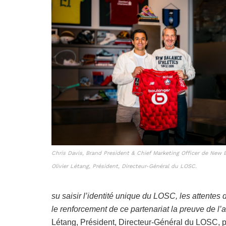
Chris Davis, Brand President & Chief Marketing Officer de New B
Olivier Létang, Président, Directeur-Général du LOSC.
su saisir l’identité unique du LOSC, les attentes
le renforcement de ce partenariat la preuve de l’at
Létang, Président, Directeur-Général du LOSC, prem