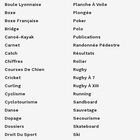
Boule Lyonnaise
Planche À Voile
Boxe
Plongée
Boxe Française
Poker
Bridge
Polo
Canoë-Kayak
Publications
Carnet
Randonnée Pédestre
Catch
Résultats
Chiffres
Roller
Courses De Chien
Rugby
Cricket
Rugby À 7
Curling
Rugby À XIII
Cyclisme
Running
Cyclotourisme
Sandboard
Danse
Sauvetage
Dopage
Secourisme
Dossiers
Skateboard
Droit Du Sport
Ski