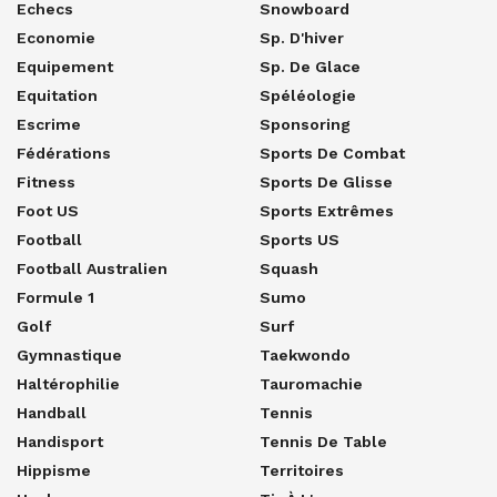
Echecs
Snowboard
Economie
Sp. D'hiver
Equipement
Sp. De Glace
Equitation
Spéléologie
Escrime
Sponsoring
Fédérations
Sports De Combat
Fitness
Sports De Glisse
Foot US
Sports Extrêmes
Football
Sports US
Football Australien
Squash
Formule 1
Sumo
Golf
Surf
Gymnastique
Taekwondo
Haltérophilie
Tauromachie
Handball
Tennis
Handisport
Tennis De Table
Hippisme
Territoires