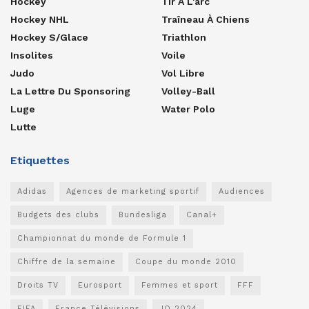
Hockey
Tir À L'arc
Hockey NHL
Traîneau À Chiens
Hockey S/glace
Triathlon
Insolites
Voile
Judo
Vol Libre
La Lettre Du Sponsoring
Volley-Ball
Luge
Water Polo
Lutte
Etiquettes
Adidas
Agences de marketing sportif
Audiences
Budgets des clubs
Bundesliga
Canal+
Championnat du monde de Formule 1
Chiffre de la semaine
Coupe du monde 2010
Droits TV
Eurosport
Femmes et sport
FFF
FIFA
France Télévisions
JO 2024