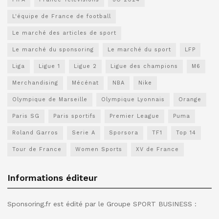
L'équipe de France de football
Le marché des articles de sport
Le marché du sponsoring
Le marché du sport
LFP
Liga
Ligue 1
Ligue 2
Ligue des champions
M6
Merchandising
Mécénat
NBA
Nike
Olympique de Marseille
Olympique Lyonnais
Orange
Paris SG
Paris sportifs
Premier League
Puma
Roland Garros
Serie A
Sporsora
TF1
Top 14
Tour de France
Women Sports
XV de France
Informations éditeur
Sponsoring.fr est édité par le Groupe SPORT BUSINESS :