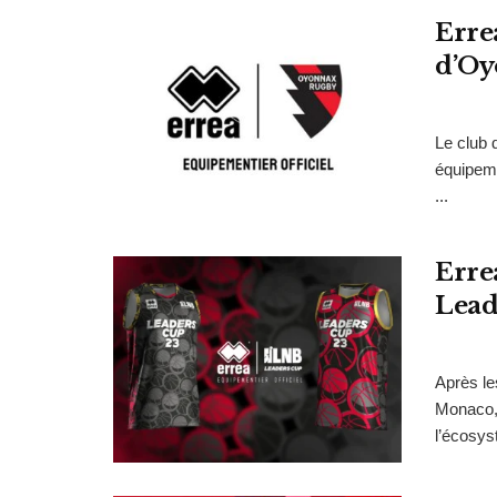
Erre
d’Oy
Le club 
équipeme
...
Erre
Lead
Après le
Monaco, 
l’écosys