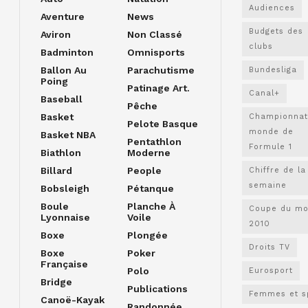
Audiences
Aventure
News
Budgets des
Aviron
Non Classé
clubs
Badminton
Omnisports
Ballon Au
Parachutisme
Bundesliga
Poing
Patinage Art.
Canal+
Baseball
Pêche
Basket
Championnat
Pelote Basque
monde de
Basket NBA
Pentathlon
Formule 1
Biathlon
Moderne
Billard
People
Chiffre de la
semaine
Bobsleigh
Pétanque
Boule
Planche À
Coupe du m
Lyonnaise
Voile
2010
Boxe
Plongée
Droits TV
Boxe
Poker
Française
Polo
Eurosport
Bridge
Publications
Femmes et s
Canoë-Kayak
Randonnée