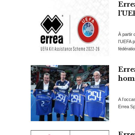
Erre
l’UE
À partir 
l'UEFA 
fédératio
Erre
hom
A l'occa
Errea Sp
Erre