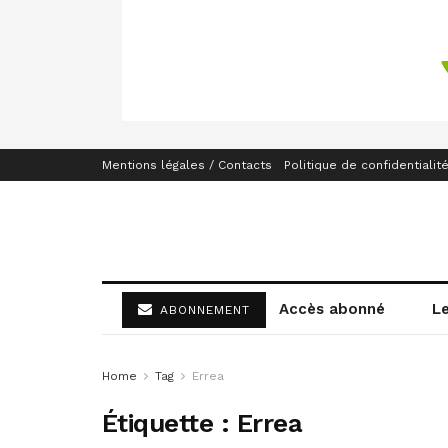
Mentions légales / Contacts
Politique de confidentialit
Accès abonné
L
ABONNEMENT
Home
Tag
Errea
Étiquette :
Errea