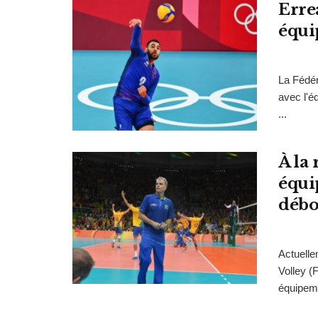
Erre
équi
La Fédér
avec l'é
...
À la
équi
débo
Actuelle
Volley (
équipeme