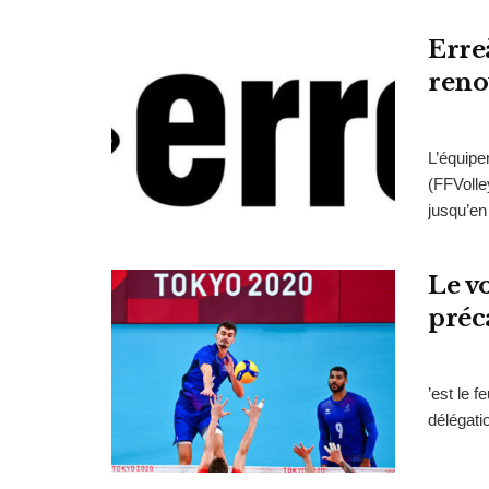
Erreà
reno
L’équipe
(FFVolle
jusqu’en
Le vo
préc
’est le 
délégati