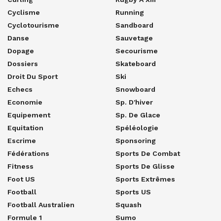
Cyclisme
Running
Cyclotourisme
Sandboard
Danse
Sauvetage
Dopage
Secourisme
Dossiers
Skateboard
Droit Du Sport
Ski
Echecs
Snowboard
Economie
Sp. D'hiver
Equipement
Sp. De Glace
Equitation
Spéléologie
Escrime
Sponsoring
Fédérations
Sports De Combat
Fitness
Sports De Glisse
Foot US
Sports Extrêmes
Football
Sports US
Football Australien
Squash
Formule 1
Sumo