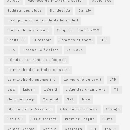
Adidas
Agences de marketing sportif
Audiences
Budgets des clubs
Bundesliga
Canal+
Championnat du monde de Formule 1
Chiffre de la semaine
Coupe du monde 2010
Droits TV
Eurosport
Femmes et sport
FFF
FIFA
France Télévisions
JO 2024
L'équipe de France de football
Le marché des articles de sport
Le marché du sponsoring
Le marché du sport
LFP
Liga
Ligue 1
Ligue 2
Ligue des champions
M6
Merchandising
Mécénat
NBA
Nike
Olympique de Marseille
Olympique Lyonnais
Orange
Paris SG
Paris sportifs
Premier League
Puma
Roland Garros
Serie A
Sporsora
TF1
Top 14