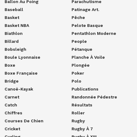
Ballon Au Poing
Parachutisme
Baseball
Patinage Art.
Basket
Pêche
Basket NBA
Pelote Basque
Biathlon
Pentathlon Moderne
Billard
People
Bobsleigh
Pétanque
Boule Lyonnaise
Planche À Voile
Boxe
Plongée
Boxe Française
Poker
Bridge
Polo
Canoë-Kayak
Publications
Carnet
Randonnée Pédestre
Catch
Résultats
Chiffres
Roller
Courses De Chien
Rugby
Cricket
Rugby À 7
Curling
Rugby À XIII