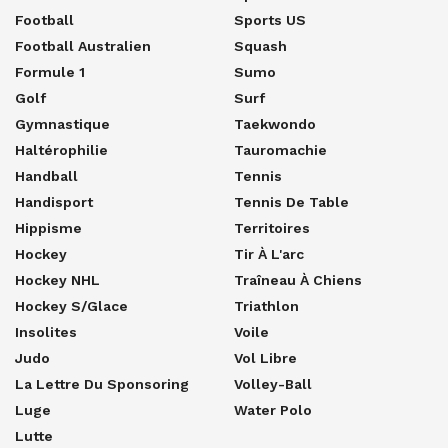
Football
Sports US
Football Australien
Squash
Formule 1
Sumo
Golf
Surf
Gymnastique
Taekwondo
Haltérophilie
Tauromachie
Handball
Tennis
Handisport
Tennis De Table
Hippisme
Territoires
Hockey
Tir À L'arc
Hockey NHL
Traîneau À Chiens
Hockey S/glace
Triathlon
Insolites
Voile
Judo
Vol Libre
La Lettre Du Sponsoring
Volley-Ball
Luge
Water Polo
Lutte