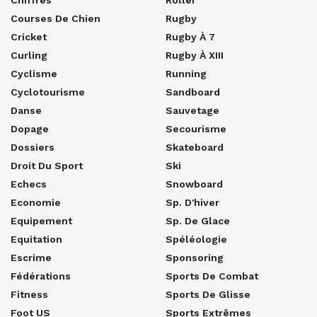
Chiffres
Roller
Courses De Chien
Rugby
Cricket
Rugby À 7
Curling
Rugby À XIII
Cyclisme
Running
Cyclotourisme
Sandboard
Danse
Sauvetage
Dopage
Secourisme
Dossiers
Skateboard
Droit Du Sport
Ski
Echecs
Snowboard
Economie
Sp. D'hiver
Equipement
Sp. De Glace
Equitation
Spéléologie
Escrime
Sponsoring
Fédérations
Sports De Combat
Fitness
Sports De Glisse
Foot US
Sports Extrêmes