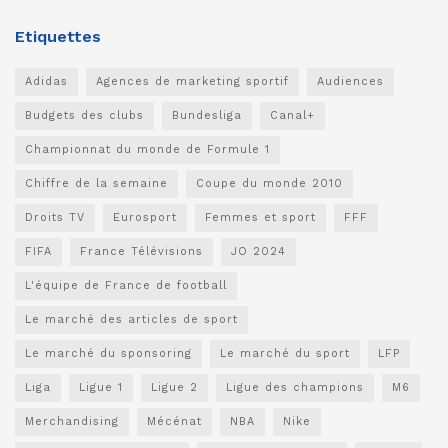
Etiquettes
Adidas
Agences de marketing sportif
Audiences
Budgets des clubs
Bundesliga
Canal+
Championnat du monde de Formule 1
Chiffre de la semaine
Coupe du monde 2010
Droits TV
Eurosport
Femmes et sport
FFF
FIFA
France Télévisions
JO 2024
L'équipe de France de football
Le marché des articles de sport
Le marché du sponsoring
Le marché du sport
LFP
Liga
Ligue 1
Ligue 2
Ligue des champions
M6
Merchandising
Mécénat
NBA
Nike