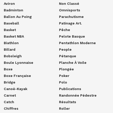
Aviron
Non Classé
Badminton
Omnisports
Ballon Au Poing
Parachutisme
Baseball
Patinage Art.
Basket
Pêche
Basket NBA
Pelote Basque
Biathlon
Pentathlon Moderne
Billard
People
Bobsleigh
Pétanque
Boule Lyonnaise
Planche À Voile
Boxe
Plongée
Boxe Française
Poker
Bridge
Polo
Canoë-Kayak
Publications
Carnet
Randonnée Pédestre
Catch
Résultats
Chiffres
Roller