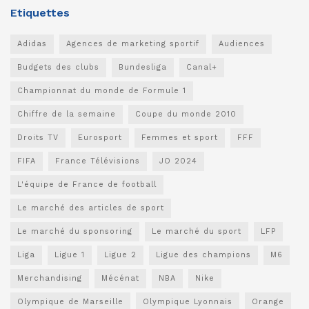
Etiquettes
Adidas
Agences de marketing sportif
Audiences
Budgets des clubs
Bundesliga
Canal+
Championnat du monde de Formule 1
Chiffre de la semaine
Coupe du monde 2010
Droits TV
Eurosport
Femmes et sport
FFF
FIFA
France Télévisions
JO 2024
L'équipe de France de football
Le marché des articles de sport
Le marché du sponsoring
Le marché du sport
LFP
Liga
Ligue 1
Ligue 2
Ligue des champions
M6
Merchandising
Mécénat
NBA
Nike
Olympique de Marseille
Olympique Lyonnais
Orange