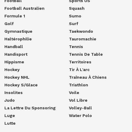
Football
Sports US
Football Australien
Squash
Formule 1
Sumo
Golf
Surf
Gymnastique
Taekwondo
Haltérophilie
Tauromachie
Handball
Tennis
Handisport
Tennis De Table
Hippisme
Territoires
Hockey
Tir À L'arc
Hockey NHL
Traîneau À Chiens
Hockey S/glace
Triathlon
Insolites
Voile
Judo
Vol Libre
La Lettre Du Sponsoring
Volley-Ball
Luge
Water Polo
Lutte