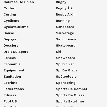
Courses De Chien
Rugby
Cricket
Rugby À 7
Curling
Rugby À XIII
Cyclisme
Running
Cyclotourisme
Sandboard
Danse
Sauvetage
Dopage
Secourisme
Dossiers
Skateboard
Droit Du Sport
Ski
Echecs
Snowboard
Economie
Sp. D'hiver
Equipement
Sp. De Glace
Equitation
Spéléologie
Escrime
Sponsoring
Fédérations
Sports De Combat
Fitness
Sports De Glisse
Foot US
Sports Extrêmes