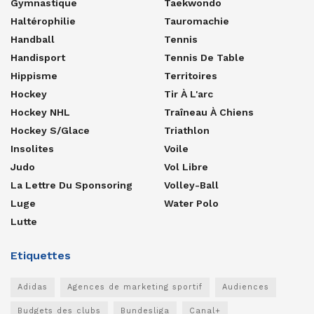
Gymnastique
Taekwondo
Haltérophilie
Tauromachie
Handball
Tennis
Handisport
Tennis De Table
Hippisme
Territoires
Hockey
Tir À L'arc
Hockey NHL
Traîneau À Chiens
Hockey S/glace
Triathlon
Insolites
Voile
Judo
Vol Libre
La Lettre Du Sponsoring
Volley-Ball
Luge
Water Polo
Lutte
Etiquettes
Adidas
Agences de marketing sportif
Audiences
Budgets des clubs
Bundesliga
Canal+