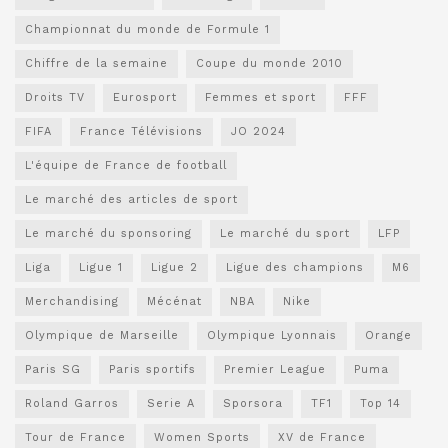
Championnat du monde de Formule 1
Chiffre de la semaine
Coupe du monde 2010
Droits TV
Eurosport
Femmes et sport
FFF
FIFA
France Télévisions
JO 2024
L'équipe de France de football
Le marché des articles de sport
Le marché du sponsoring
Le marché du sport
LFP
Liga
Ligue 1
Ligue 2
Ligue des champions
M6
Merchandising
Mécénat
NBA
Nike
Olympique de Marseille
Olympique Lyonnais
Orange
Paris SG
Paris sportifs
Premier League
Puma
Roland Garros
Serie A
Sporsora
TF1
Top 14
Tour de France
Women Sports
XV de France