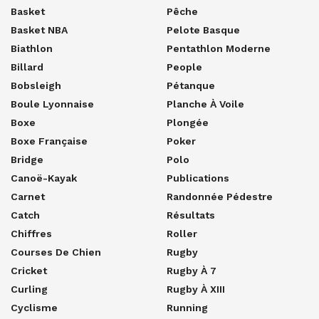
Basket
Pêche
Basket NBA
Pelote Basque
Biathlon
Pentathlon Moderne
Billard
People
Bobsleigh
Pétanque
Boule Lyonnaise
Planche À Voile
Boxe
Plongée
Boxe Française
Poker
Bridge
Polo
Canoë-Kayak
Publications
Carnet
Randonnée Pédestre
Catch
Résultats
Chiffres
Roller
Courses De Chien
Rugby
Cricket
Rugby À 7
Curling
Rugby À XIII
Cyclisme
Running