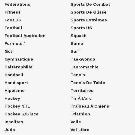
Fédérations
Sports De Combat
Fitness
Sports De Glisse
Foot US
Sports Extrêmes
Football
Sports US
Football Australien
Squash
Formule 1
Sumo
Golf
Surf
Gymnastique
Taekwondo
Haltérophilie
Tauromachie
Handball
Tennis
Handisport
Tennis De Table
Hippisme
Territoires
Hockey
Tir À L'arc
Hockey NHL
Traîneau À Chiens
Hockey S/glace
Triathlon
Insolites
Voile
Judo
Vol Libre