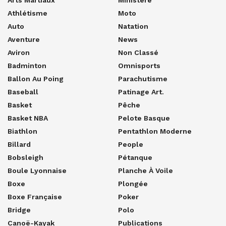
Athlétisme
Moto
Auto
Natation
Aventure
News
Aviron
Non Classé
Badminton
Omnisports
Ballon Au Poing
Parachutisme
Baseball
Patinage Art.
Basket
Pêche
Basket NBA
Pelote Basque
Biathlon
Pentathlon Moderne
Billard
People
Bobsleigh
Pétanque
Boule Lyonnaise
Planche À Voile
Boxe
Plongée
Boxe Française
Poker
Bridge
Polo
Canoë-Kayak
Publications