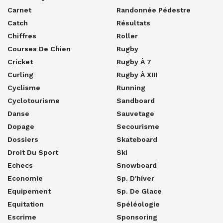
Carnet
Randonnée Pédestre
Catch
Résultats
Chiffres
Roller
Courses De Chien
Rugby
Cricket
Rugby À 7
Curling
Rugby À XIII
Cyclisme
Running
Cyclotourisme
Sandboard
Danse
Sauvetage
Dopage
Secourisme
Dossiers
Skateboard
Droit Du Sport
Ski
Echecs
Snowboard
Economie
Sp. D'hiver
Equipement
Sp. De Glace
Equitation
Spéléologie
Escrime
Sponsoring