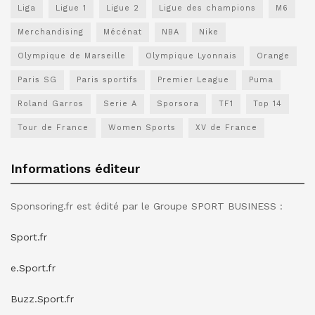
Liga
Ligue 1
Ligue 2
Ligue des champions
M6
Merchandising
Mécénat
NBA
Nike
Olympique de Marseille
Olympique Lyonnais
Orange
Paris SG
Paris sportifs
Premier League
Puma
Roland Garros
Serie A
Sporsora
TF1
Top 14
Tour de France
Women Sports
XV de France
Informations éditeur
Sponsoring.fr est édité par le Groupe SPORT BUSINESS :
Sport.fr
e.Sport.fr
Buzz.Sport.fr