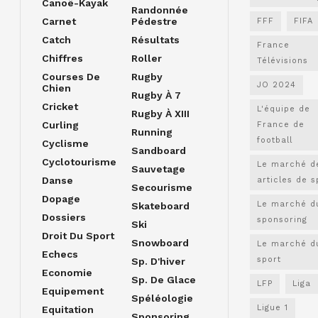
Canoë-Kayak
Randonnée
Carnet
Pédestre
FFF
FIFA
Catch
Résultats
France
Chiffres
Roller
Télévisions
Courses De
Rugby
JO 2024
Chien
Rugby À 7
Cricket
L'équipe de
Rugby À XIII
Curling
France de
Running
football
Cyclisme
Sandboard
Cyclotourisme
Le marché d
Sauvetage
Danse
articles de s
Secourisme
Dopage
Le marché d
Skateboard
Dossiers
sponsoring
Ski
Droit Du Sport
Snowboard
Le marché d
Echecs
sport
Sp. D'hiver
Economie
Sp. De Glace
LFP
Liga
Equipement
Spéléologie
Ligue 1
Equitation
Sponsoring