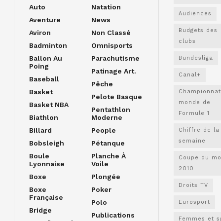
Auto
Natation
Audiences
Aventure
News
Budgets des
Aviron
Non Classé
clubs
Badminton
Omnisports
Ballon Au
Parachutisme
Bundesliga
Poing
Patinage Art.
Canal+
Baseball
Pêche
Basket
Championnat
Pelote Basque
monde de
Basket NBA
Pentathlon
Formule 1
Biathlon
Moderne
Billard
People
Chiffre de la
semaine
Bobsleigh
Pétanque
Boule
Planche À
Coupe du m
Lyonnaise
Voile
2010
Boxe
Plongée
Droits TV
Boxe
Poker
Française
Polo
Eurosport
Bridge
Publications
Femmes et s