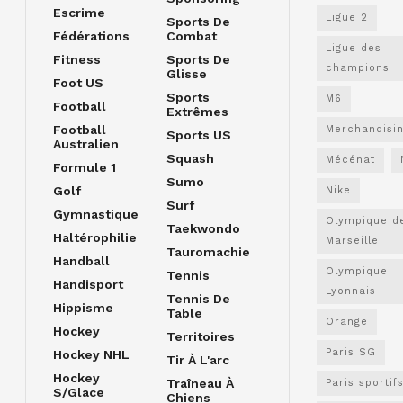
Escrime
Ligue 2
Sports De
Fédérations
Combat
Ligue des
Fitness
Sports De
champions
Glisse
Foot US
Sports
M6
Football
Extrêmes
Football
Merchandisi
Sports US
Australien
Squash
Mécénat
Formule 1
Sumo
Golf
Nike
Surf
Gymnastique
Olympique d
Taekwondo
Haltérophilie
Marseille
Tauromachie
Handball
Olympique
Tennis
Handisport
Lyonnais
Tennis De
Hippisme
Table
Orange
Hockey
Territoires
Paris SG
Hockey NHL
Tir À L'arc
Hockey
Traîneau À
Paris sportif
S/glace
Chiens