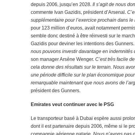
depuis 2006, jusqu’en 2028.
Il s’agit de nous do
commente Ivan Gazidis, président d’Arsenal.
C’e
supplémentaire pour l’exercice prochain dans le bu
pour 123 million d’euros, avait notamment permis
semble donc destiné à être réinvesti sur le marché d
Gazidis pour deviner les intentions des Gunners
nous pouvons investir davantage en indemnités d
son manager Arsène Wenger.
C’est très facile
cela donne des résultats sur le terrain. Nous av
une période difficile sur le plan économique pour le
remarquable maintenant que nous avons de l’argen
président des Gunners.
Emirates veut continuer avec le PSG
Le transporteur basé à Dubai espère aussi prolo
dont il est partenaire depuis 2006, même si le pro
compagnie aérienne qatarie.
Nous n’avons pas d