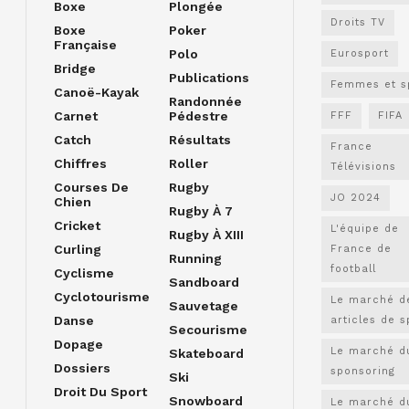
Boxe
Plongée
Droits TV
Boxe
Poker
Française
Polo
Eurosport
Bridge
Publications
Femmes et s
Canoë-Kayak
Randonnée
Carnet
Pédestre
FFF
FIFA
Catch
Résultats
France
Chiffres
Roller
Télévisions
Courses De
Rugby
JO 2024
Chien
Rugby À 7
Cricket
L'équipe de
Rugby À XIII
Curling
France de
Running
football
Cyclisme
Sandboard
Cyclotourisme
Le marché d
Sauvetage
Danse
articles de s
Secourisme
Dopage
Le marché d
Skateboard
Dossiers
sponsoring
Ski
Droit Du Sport
Snowboard
Le marché d