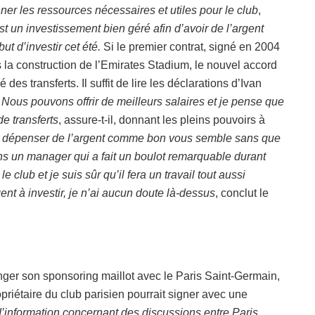
nner les ressources nécessaires et utiles pour le club
,
st un investissement bien géré afin d’avoir de l’argent
t d’investir cet été.
Si le premier contrat, signé en 2004
 la construction de l’Emirates Stadium, le nouvel accord
es transferts. Il suffit de lire les déclarations d’Ivan
.
Nous pouvons offrir de meilleurs salaires et je pense que
e transferts
, assure-t-il, donnant les pleins pouvoirs à
 de dépenser de l’argent comme bon vous semble sans que
ons un manager qui a fait un boulot remarquable durant
 club et je suis sûr qu’il fera un travail tout aussi
t à investir, je n’ai aucun doute là-dessus
, conclut le
nger son sponsoring maillot avec le Paris Saint-Germain,
priétaire du club parisien pourrait signer avec une
’information concernant des discussions entre Paris