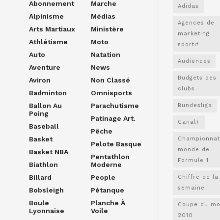
Abonnement
Marche
Adidas
Alpinisme
Médias
Agences de
Arts Martiaux
Ministère
marketing
Athlétisme
Moto
sportif
Auto
Natation
Audiences
Aventure
News
Budgets des
Aviron
Non Classé
clubs
Badminton
Omnisports
Ballon Au
Parachutisme
Bundesliga
Poing
Patinage Art.
Canal+
Baseball
Pêche
Basket
Championnat
Pelote Basque
monde de
Basket NBA
Pentathlon
Formule 1
Biathlon
Moderne
Billard
People
Chiffre de la
semaine
Bobsleigh
Pétanque
Boule
Planche À
Coupe du m
Lyonnaise
Voile
2010