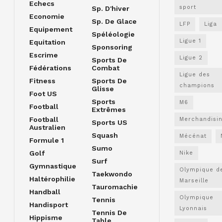
Echecs
sport
Sp. D'hiver
Economie
Sp. De Glace
LFP
Liga
Equipement
Spéléologie
Ligue 1
Equitation
Sponsoring
Escrime
Ligue 2
Sports De
Fédérations
Combat
Ligue des
Fitness
Sports De
champions
Glisse
Foot US
Sports
M6
Football
Extrêmes
Football
Merchandisi
Sports US
Australien
Squash
Mécénat
Formule 1
Sumo
Golf
Nike
Surf
Gymnastique
Olympique d
Taekwondo
Haltérophilie
Marseille
Tauromachie
Handball
Olympique
Tennis
Handisport
Lyonnais
Tennis De
Hippisme
Table