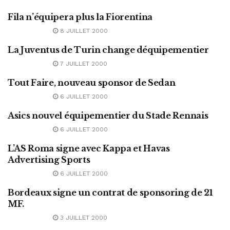
Fila n’équipera plus la Fiorentina
ABONNEMENT
8 JUILLET 2000
La Juventus de Turin change déquipementier
ABONNEMENT
7 JUILLET 2000
Tout Faire, nouveau sponsor de Sedan
ABONNEMENT
6 JUILLET 2000
Asics nouvel équipementier du Stade Rennais
ABONNEMENT
6 JUILLET 2000
L’AS Roma signe avec Kappa et Havas
ABONNEMENT
Advertising Sports
6 JUILLET 2000
Bordeaux signe un contrat de sponsoring de 21
ABONNEMENT
MF.
3 JUILLET 2000