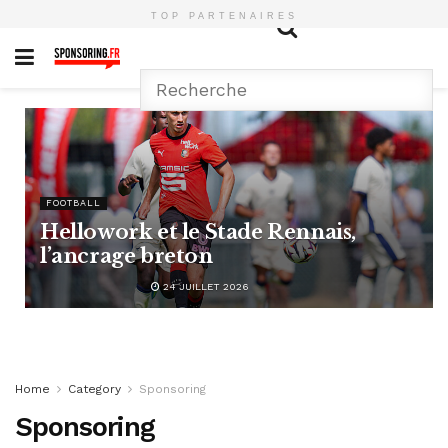
TOP PARTENAIRES
FOOTBALL
Hellowork et le Stade Rennais,
l’ancrage breton
24 JUILLET 2026
Home
Category
Sponsoring
Sponsoring