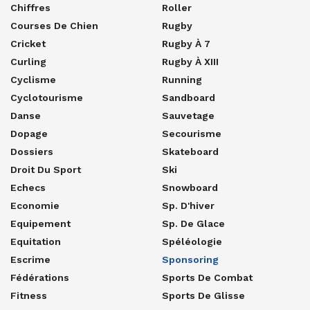
Chiffres
Roller
Courses De Chien
Rugby
Cricket
Rugby À 7
Curling
Rugby À XIII
Cyclisme
Running
Cyclotourisme
Sandboard
Danse
Sauvetage
Dopage
Secourisme
Dossiers
Skateboard
Droit Du Sport
Ski
Echecs
Snowboard
Economie
Sp. D'hiver
Equipement
Sp. De Glace
Equitation
Spéléologie
Escrime
Sponsoring
Fédérations
Sports De Combat
Fitness
Sports De Glisse