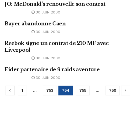
JO: McDonald’s renouvelle son contrat
ABONNEMENT
30 JUIN 2000
Bayer abandonne Caen
ABONNEMENT
30 JUIN 2000
Reebok signe un contrat de 210 MF avec
ABONNEMENT
Liverpool
30 JUIN 2000
Eider partenaire de 9 raids aventure
ABONNEMENT
30 JUIN 2000
1
…
753
754
755
…
759