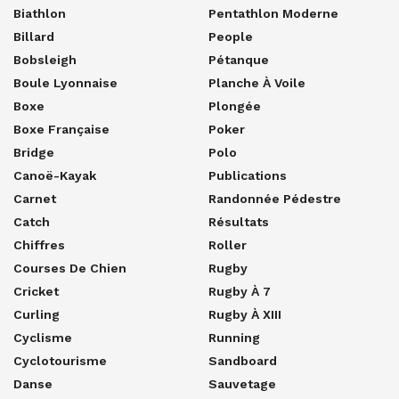
Biathlon
Pentathlon Moderne
Billard
People
Bobsleigh
Pétanque
Boule Lyonnaise
Planche À Voile
Boxe
Plongée
Boxe Française
Poker
Bridge
Polo
Canoë-Kayak
Publications
Carnet
Randonnée Pédestre
Catch
Résultats
Chiffres
Roller
Courses De Chien
Rugby
Cricket
Rugby À 7
Curling
Rugby À XIII
Cyclisme
Running
Cyclotourisme
Sandboard
Danse
Sauvetage