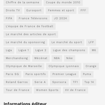
Chiffre de la semaine
Coupe du monde 2010
Droits TV
Eurosport
Femmes et sport
FFF
FIFA
France Télévisions
JO 2024
L'équipe de France de football
Le marché des articles de sport
Le marché du sponsoring
Le marché du sport
LFP
Liga
Ligue 1
Ligue 2
Ligue des champions
M6
Merchandising
Mécénat
NBA
Nike
Olympique de Marseille
Olympique Lyonnais
Orange
Paris SG
Paris sportifs
Premier League
Puma
Roland Garros
Serie A
Sporsora
TF1
Top 14
Tour de France
Women Sports
XV de France
Informations éditeur