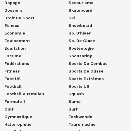
Dopage
Secourisme
Dossiers
Skateboard
Droit Du Sport
Ski
Echecs
Snowboard
Economie
Sp. D'hiver
Equipement
Sp. De Glace
Equitation
Spéléologie
Escrime
Sponsoring
Fédérations
Sports De Combat
Fitness
Sports De Glisse
Foot US
Sports Extrêmes
Football
Sports US
Football Australien
Squash
Formule 1
Sumo
Golf
Surf
Gymnastique
Taekwondo
Haltérophilie
Tauromachie