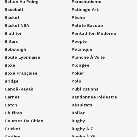
Ballon Au Poing
Parachutisme
Baseball
Patinage Art.
Basket
Pêche
Basket NBA
Pelote Basque
Biathlon
Pentathlon Moderne
Billard
People
Bobsleigh
Pétanque
Boule Lyonnaise
Planche À Voile
Boxe
Plongée
Boxe Française
Poker
Bridge
Polo
Canoë-Kayak
Publications
Carnet
Randonnée Pédestre
Catch
Résultats
Chiffres
Roller
Courses De Chien
Rugby
Cricket
Rugby À 7
Curling
Rugby À XIII