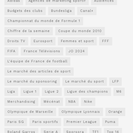
Adidas
Agences de marketing sportif
Audiences
Budgets des clubs
Bundesliga
Canal+
Championnat du monde de Formule 1
Chiffre de la semaine
Coupe du monde 2010
Droits TV
Eurosport
Femmes et sport
FFF
FIFA
France Télévisions
JO 2024
L'équipe de France de football
Le marché des articles de sport
Le marché du sponsoring
Le marché du sport
LFP
Liga
Ligue 1
Ligue 2
Ligue des champions
M6
Merchandising
Mécénat
NBA
Nike
Olympique de Marseille
Olympique Lyonnais
Orange
Paris SG
Paris sportifs
Premier League
Puma
Roland Garros
Serie A
Sporsora
TF1
Top 14