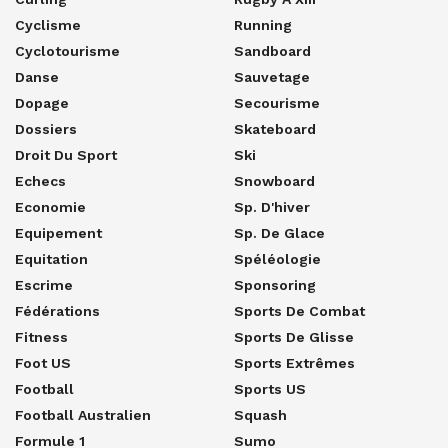
Cyclisme
Running
Cyclotourisme
Sandboard
Danse
Sauvetage
Dopage
Secourisme
Dossiers
Skateboard
Droit Du Sport
Ski
Echecs
Snowboard
Economie
Sp. D'hiver
Equipement
Sp. De Glace
Equitation
Spéléologie
Escrime
Sponsoring
Fédérations
Sports De Combat
Fitness
Sports De Glisse
Foot US
Sports Extrêmes
Football
Sports US
Football Australien
Squash
Formule 1
Sumo