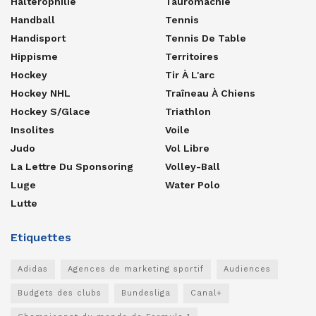
Haltérophilie
Tauromachie
Handball
Tennis
Handisport
Tennis De Table
Hippisme
Territoires
Hockey
Tir À L'arc
Hockey NHL
Traîneau À Chiens
Hockey S/glace
Triathlon
Insolites
Voile
Judo
Vol Libre
La Lettre Du Sponsoring
Volley-Ball
Luge
Water Polo
Lutte
Etiquettes
Adidas
Agences de marketing sportif
Audiences
Budgets des clubs
Bundesliga
Canal+