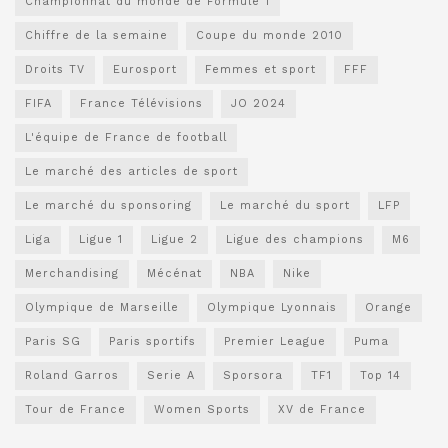
Championnat du monde de Formule 1
Chiffre de la semaine
Coupe du monde 2010
Droits TV
Eurosport
Femmes et sport
FFF
FIFA
France Télévisions
JO 2024
L'équipe de France de football
Le marché des articles de sport
Le marché du sponsoring
Le marché du sport
LFP
Liga
Ligue 1
Ligue 2
Ligue des champions
M6
Merchandising
Mécénat
NBA
Nike
Olympique de Marseille
Olympique Lyonnais
Orange
Paris SG
Paris sportifs
Premier League
Puma
Roland Garros
Serie A
Sporsora
TF1
Top 14
Tour de France
Women Sports
XV de France