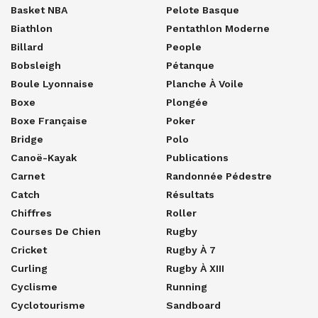
Basket NBA
Pelote Basque
Biathlon
Pentathlon Moderne
Billard
People
Bobsleigh
Pétanque
Boule Lyonnaise
Planche À Voile
Boxe
Plongée
Boxe Française
Poker
Bridge
Polo
Canoë-Kayak
Publications
Carnet
Randonnée Pédestre
Catch
Résultats
Chiffres
Roller
Courses De Chien
Rugby
Cricket
Rugby À 7
Curling
Rugby À XIII
Cyclisme
Running
Cyclotourisme
Sandboard