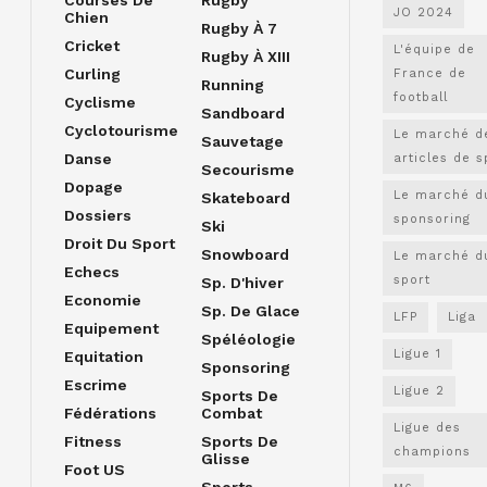
JO 2024
Chien
Rugby À 7
Cricket
L'équipe de
Rugby À XIII
Curling
France de
Running
football
Cyclisme
Sandboard
Cyclotourisme
Le marché d
Sauvetage
Danse
articles de s
Secourisme
Dopage
Le marché d
Skateboard
Dossiers
sponsoring
Ski
Droit Du Sport
Snowboard
Le marché d
Echecs
sport
Sp. D'hiver
Economie
Sp. De Glace
LFP
Liga
Equipement
Spéléologie
Ligue 1
Equitation
Sponsoring
Escrime
Ligue 2
Sports De
Fédérations
Combat
Ligue des
Fitness
Sports De
champions
Glisse
Foot US
Sports