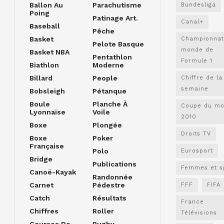
Ballon Au
Parachutisme
Bundesliga
Poing
Patinage Art.
Canal+
Baseball
Pêche
Basket
Championnat
Pelote Basque
monde de
Basket NBA
Pentathlon
Formule 1
Biathlon
Moderne
Billard
People
Chiffre de la
semaine
Bobsleigh
Pétanque
Boule
Planche À
Coupe du m
Lyonnaise
Voile
2010
Boxe
Plongée
Droits TV
Boxe
Poker
Française
Polo
Eurosport
Bridge
Publications
Femmes et s
Canoë-Kayak
Randonnée
Carnet
Pédestre
FFF
FIFA
Catch
Résultats
France
Chiffres
Roller
Télévisions
Courses De
Rugby