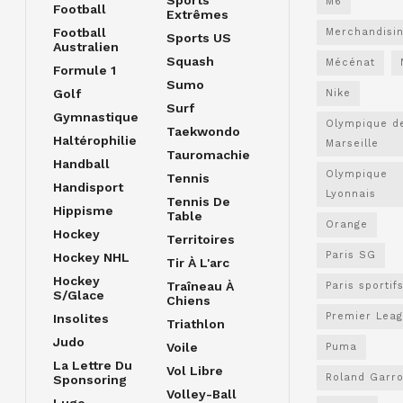
M6
Football
Extrêmes
Football
Merchandisi
Sports US
Australien
Squash
Mécénat
Formule 1
Sumo
Golf
Nike
Surf
Gymnastique
Olympique d
Taekwondo
Haltérophilie
Marseille
Tauromachie
Handball
Olympique
Tennis
Handisport
Lyonnais
Tennis De
Hippisme
Table
Orange
Hockey
Territoires
Paris SG
Hockey NHL
Tir À L'arc
Hockey
Traîneau À
Paris sportif
S/glace
Chiens
Premier Lea
Insolites
Triathlon
Judo
Voile
Puma
La Lettre Du
Vol Libre
Roland Garr
Sponsoring
Volley-Ball
Luge