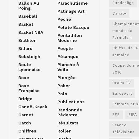
Ballon Au
Parachutisme
Bundesliga
Poing
Patinage Art.
Canal+
Baseball
Pêche
Basket
Championnat
Pelote Basque
monde de
Basket NBA
Pentathlon
Formule 1
Biathlon
Moderne
Billard
People
Chiffre de la
semaine
Bobsleigh
Pétanque
Boule
Planche À
Coupe du m
Lyonnaise
Voile
2010
Boxe
Plongée
Droits TV
Boxe
Poker
Française
Polo
Eurosport
Bridge
Publications
Femmes et s
Canoë-Kayak
Randonnée
Carnet
Pédestre
FFF
FIFA
Catch
Résultats
France
Chiffres
Roller
Télévisions
Courses De
Rugby