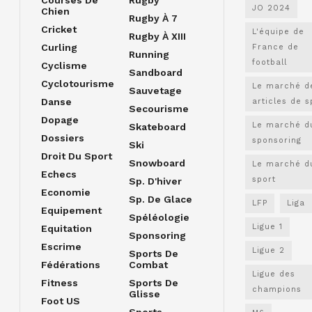
JO 2024
Chien
Rugby À 7
Cricket
L'équipe de
Rugby À XIII
Curling
France de
Running
football
Cyclisme
Sandboard
Cyclotourisme
Le marché d
Sauvetage
Danse
articles de s
Secourisme
Dopage
Le marché d
Skateboard
Dossiers
sponsoring
Ski
Droit Du Sport
Snowboard
Le marché d
Echecs
sport
Sp. D'hiver
Economie
Sp. De Glace
LFP
Liga
Equipement
Spéléologie
Ligue 1
Equitation
Sponsoring
Escrime
Ligue 2
Sports De
Fédérations
Combat
Ligue des
Fitness
Sports De
champions
Glisse
Foot US
Sports