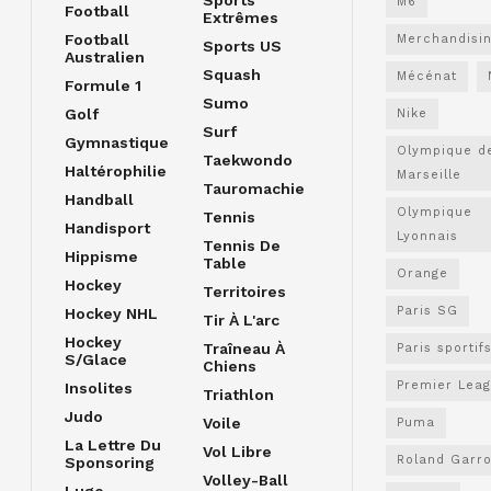
M6
Football
Extrêmes
Football
Merchandisi
Sports US
Australien
Squash
Mécénat
Formule 1
Sumo
Golf
Nike
Surf
Gymnastique
Olympique d
Taekwondo
Haltérophilie
Marseille
Tauromachie
Handball
Olympique
Tennis
Handisport
Lyonnais
Tennis De
Hippisme
Table
Orange
Hockey
Territoires
Paris SG
Hockey NHL
Tir À L'arc
Hockey
Traîneau À
Paris sportif
S/glace
Chiens
Premier Lea
Insolites
Triathlon
Judo
Voile
Puma
La Lettre Du
Vol Libre
Roland Garr
Sponsoring
Volley-Ball
Luge