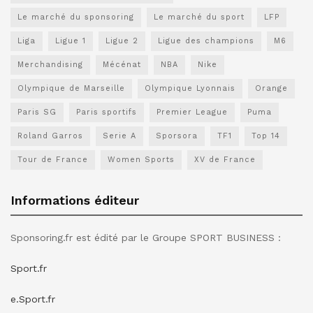
Le marché du sponsoring
Le marché du sport
LFP
Liga
Ligue 1
Ligue 2
Ligue des champions
M6
Merchandising
Mécénat
NBA
Nike
Olympique de Marseille
Olympique Lyonnais
Orange
Paris SG
Paris sportifs
Premier League
Puma
Roland Garros
Serie A
Sporsora
TF1
Top 14
Tour de France
Women Sports
XV de France
Informations éditeur
Sponsoring.fr est édité par le Groupe SPORT BUSINESS :
Sport.fr
e.Sport.fr