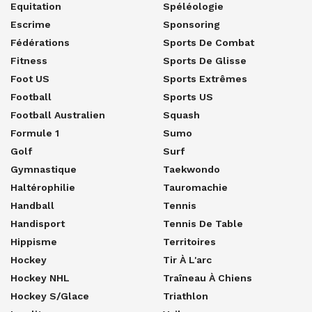
Equitation
Spéléologie
Escrime
Sponsoring
Fédérations
Sports De Combat
Fitness
Sports De Glisse
Foot US
Sports Extrêmes
Football
Sports US
Football Australien
Squash
Formule 1
Sumo
Golf
Surf
Gymnastique
Taekwondo
Haltérophilie
Tauromachie
Handball
Tennis
Handisport
Tennis De Table
Hippisme
Territoires
Hockey
Tir À L'arc
Hockey NHL
Traîneau À Chiens
Hockey S/glace
Triathlon