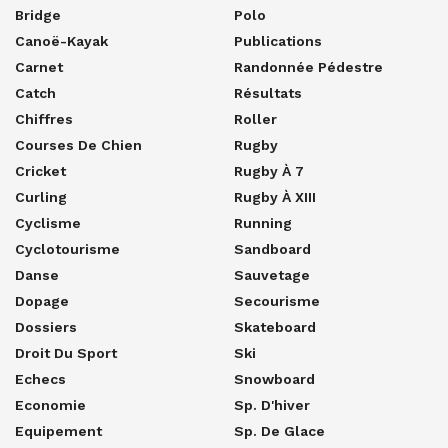
Bridge
Polo
Canoë-Kayak
Publications
Carnet
Randonnée Pédestre
Catch
Résultats
Chiffres
Roller
Courses De Chien
Rugby
Cricket
Rugby À 7
Curling
Rugby À XIII
Cyclisme
Running
Cyclotourisme
Sandboard
Danse
Sauvetage
Dopage
Secourisme
Dossiers
Skateboard
Droit Du Sport
Ski
Echecs
Snowboard
Economie
Sp. D'hiver
Equipement
Sp. De Glace