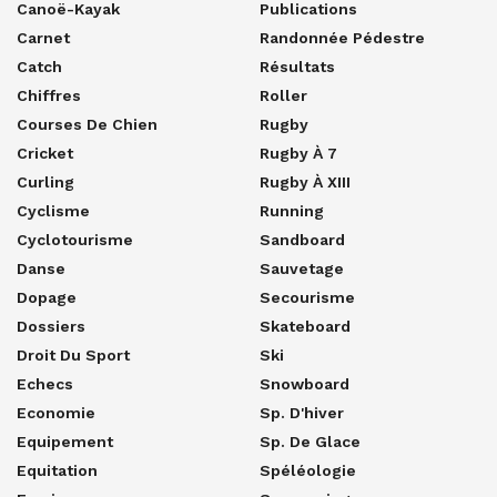
Canoë-Kayak
Publications
Carnet
Randonnée Pédestre
Catch
Résultats
Chiffres
Roller
Courses De Chien
Rugby
Cricket
Rugby À 7
Curling
Rugby À XIII
Cyclisme
Running
Cyclotourisme
Sandboard
Danse
Sauvetage
Dopage
Secourisme
Dossiers
Skateboard
Droit Du Sport
Ski
Echecs
Snowboard
Economie
Sp. D'hiver
Equipement
Sp. De Glace
Equitation
Spéléologie