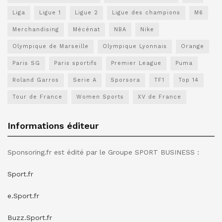
Liga
Ligue 1
Ligue 2
Ligue des champions
M6
Merchandising
Mécénat
NBA
Nike
Olympique de Marseille
Olympique Lyonnais
Orange
Paris SG
Paris sportifs
Premier League
Puma
Roland Garros
Serie A
Sporsora
TF1
Top 14
Tour de France
Women Sports
XV de France
Informations éditeur
Sponsoring.fr est édité par le Groupe SPORT BUSINESS :
Sport.fr
e.Sport.fr
Buzz.Sport.fr