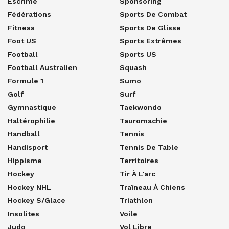
Escrime
Sponsoring
Fédérations
Sports De Combat
Fitness
Sports De Glisse
Foot US
Sports Extrêmes
Football
Sports US
Football Australien
Squash
Formule 1
Sumo
Golf
Surf
Gymnastique
Taekwondo
Haltérophilie
Tauromachie
Handball
Tennis
Handisport
Tennis De Table
Hippisme
Territoires
Hockey
Tir À L'arc
Hockey NHL
Traîneau À Chiens
Hockey S/glace
Triathlon
Insolites
Voile
Judo
Vol Libre