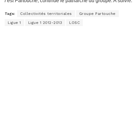
l’est Partouche
, continue le patriarche du groupe. A suivre.
Tags:
Collectivités territoriales
Groupe Partouche
Ligue 1
Ligue 1 2012-2013
LOSC