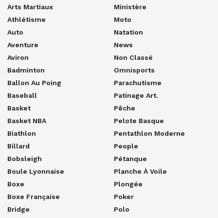
Arts Martiaux
Ministère
Athlétisme
Moto
Auto
Natation
Aventure
News
Aviron
Non Classé
Badminton
Omnisports
Ballon Au Poing
Parachutisme
Baseball
Patinage Art.
Basket
Pêche
Basket NBA
Pelote Basque
Biathlon
Pentathlon Moderne
Billard
People
Bobsleigh
Pétanque
Boule Lyonnaise
Planche À Voile
Boxe
Plongée
Boxe Française
Poker
Bridge
Polo