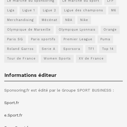
Le marché du sponsoring
Le marché du sport
LFP
Liga
Ligue 1
Ligue 2
Ligue des champions
M6
Merchandising
Mécénat
NBA
Nike
Olympique de Marseille
Olympique Lyonnais
Orange
Paris SG
Paris sportifs
Premier League
Puma
Roland Garros
Serie A
Sporsora
TF1
Top 14
Tour de France
Women Sports
XV de France
Informations éditeur
Sponsoring.fr est édité par le Groupe SPORT BUSINESS :
Sport.fr
e.Sport.fr