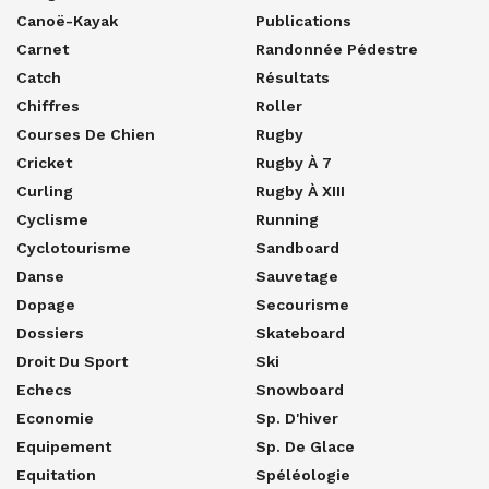
Canoë-Kayak
Publications
Carnet
Randonnée Pédestre
Catch
Résultats
Chiffres
Roller
Courses De Chien
Rugby
Cricket
Rugby À 7
Curling
Rugby À XIII
Cyclisme
Running
Cyclotourisme
Sandboard
Danse
Sauvetage
Dopage
Secourisme
Dossiers
Skateboard
Droit Du Sport
Ski
Echecs
Snowboard
Economie
Sp. D'hiver
Equipement
Sp. De Glace
Equitation
Spéléologie