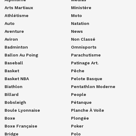
Arts Martiaux
Ministère
Athlétisme
Moto
Auto
Natation
Aventure
News
Aviron
Non Classé
Badminton
Omnisports
Ballon Au Poing
Parachutisme
Baseball
Patinage Art.
Basket
Pêche
Basket NBA
Pelote Basque
Biathlon
Pentathlon Moderne
Billard
People
Bobsleigh
Pétanque
Boule Lyonnaise
Planche À Voile
Boxe
Plongée
Boxe Française
Poker
Bridge
Polo