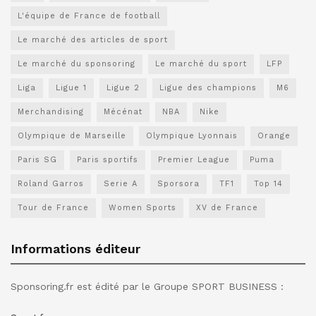
L'équipe de France de football
Le marché des articles de sport
Le marché du sponsoring
Le marché du sport
LFP
Liga
Ligue 1
Ligue 2
Ligue des champions
M6
Merchandising
Mécénat
NBA
Nike
Olympique de Marseille
Olympique Lyonnais
Orange
Paris SG
Paris sportifs
Premier League
Puma
Roland Garros
Serie A
Sporsora
TF1
Top 14
Tour de France
Women Sports
XV de France
Informations éditeur
Sponsoring.fr est édité par le Groupe SPORT BUSINESS :