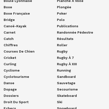
Boule Lyonnaise
Planche À Voile
Boxe
Plongée
Boxe Française
Poker
Bridge
Polo
Canoë-Kayak
Publications
Carnet
Randonnée Pédestre
Catch
Résultats
Chiffres
Roller
Courses De Chien
Rugby
Cricket
Rugby À 7
Curling
Rugby À XIII
Cyclisme
Running
Cyclotourisme
Sandboard
Danse
Sauvetage
Dopage
Secourisme
Dossiers
Skateboard
Droit Du Sport
Ski
Echecs
Snowboard