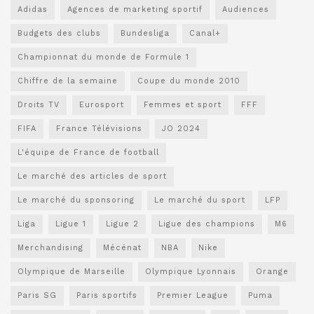
Adidas
Agences de marketing sportif
Audiences
Budgets des clubs
Bundesliga
Canal+
Championnat du monde de Formule 1
Chiffre de la semaine
Coupe du monde 2010
Droits TV
Eurosport
Femmes et sport
FFF
FIFA
France Télévisions
JO 2024
L'équipe de France de football
Le marché des articles de sport
Le marché du sponsoring
Le marché du sport
LFP
Liga
Ligue 1
Ligue 2
Ligue des champions
M6
Merchandising
Mécénat
NBA
Nike
Olympique de Marseille
Olympique Lyonnais
Orange
Paris SG
Paris sportifs
Premier League
Puma