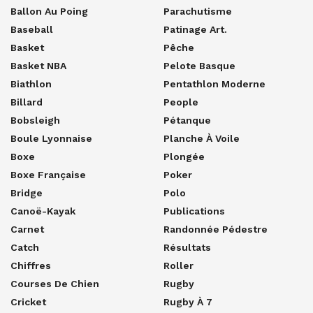
Ballon Au Poing
Parachutisme
Baseball
Patinage Art.
Basket
Pêche
Basket NBA
Pelote Basque
Biathlon
Pentathlon Moderne
Billard
People
Bobsleigh
Pétanque
Boule Lyonnaise
Planche À Voile
Boxe
Plongée
Boxe Française
Poker
Bridge
Polo
Canoë-Kayak
Publications
Carnet
Randonnée Pédestre
Catch
Résultats
Chiffres
Roller
Courses De Chien
Rugby
Cricket
Rugby À 7