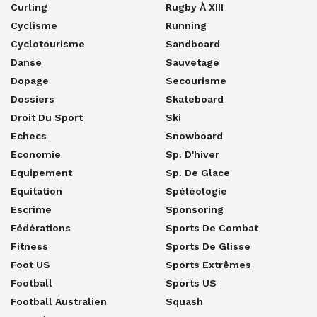
Curling
Rugby À XIII
Cyclisme
Running
Cyclotourisme
Sandboard
Danse
Sauvetage
Dopage
Secourisme
Dossiers
Skateboard
Droit Du Sport
Ski
Echecs
Snowboard
Economie
Sp. D'hiver
Equipement
Sp. De Glace
Equitation
Spéléologie
Escrime
Sponsoring
Fédérations
Sports De Combat
Fitness
Sports De Glisse
Foot US
Sports Extrêmes
Football
Sports US
Football Australien
Squash