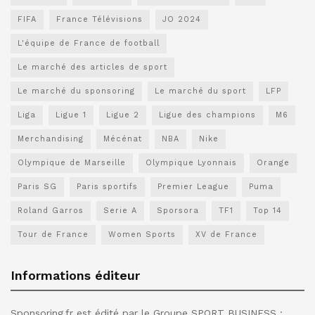
FIFA
France Télévisions
JO 2024
L'équipe de France de football
Le marché des articles de sport
Le marché du sponsoring
Le marché du sport
LFP
Liga
Ligue 1
Ligue 2
Ligue des champions
M6
Merchandising
Mécénat
NBA
Nike
Olympique de Marseille
Olympique Lyonnais
Orange
Paris SG
Paris sportifs
Premier League
Puma
Roland Garros
Serie A
Sporsora
TF1
Top 14
Tour de France
Women Sports
XV de France
Informations éditeur
Sponsoring.fr est édité par le Groupe SPORT BUSINESS :