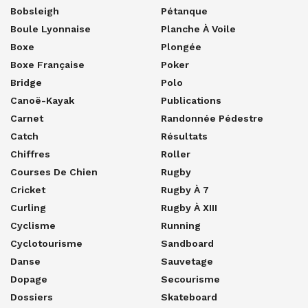
Bobsleigh
Pétanque
Boule Lyonnaise
Planche À Voile
Boxe
Plongée
Boxe Française
Poker
Bridge
Polo
Canoë-Kayak
Publications
Carnet
Randonnée Pédestre
Catch
Résultats
Chiffres
Roller
Courses De Chien
Rugby
Cricket
Rugby À 7
Curling
Rugby À XIII
Cyclisme
Running
Cyclotourisme
Sandboard
Danse
Sauvetage
Dopage
Secourisme
Dossiers
Skateboard