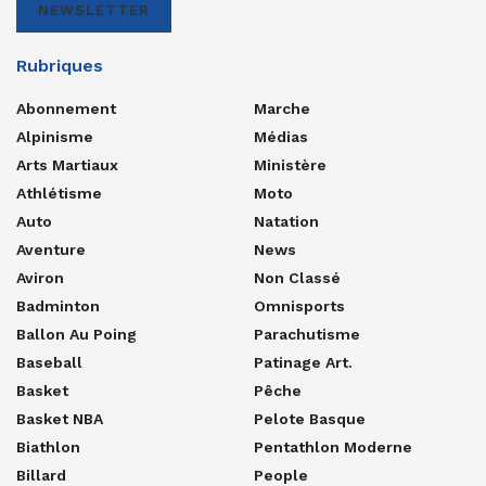
NEWSLETTER
Rubriques
Abonnement
Marche
Alpinisme
Médias
Arts Martiaux
Ministère
Athlétisme
Moto
Auto
Natation
Aventure
News
Aviron
Non Classé
Badminton
Omnisports
Ballon Au Poing
Parachutisme
Baseball
Patinage Art.
Basket
Pêche
Basket NBA
Pelote Basque
Biathlon
Pentathlon Moderne
Billard
People