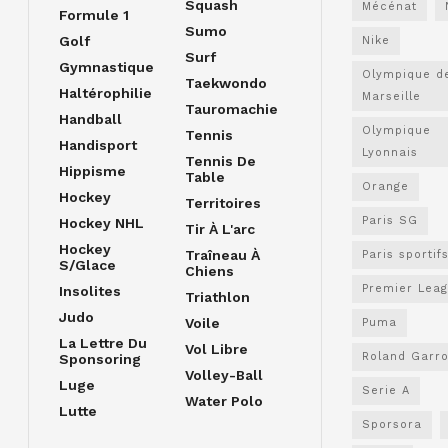
Squash
Mécénat
Formule 1
Sumo
Golf
Nike
Surf
Gymnastique
Olympique d
Taekwondo
Haltérophilie
Marseille
Tauromachie
Handball
Olympique
Tennis
Handisport
Lyonnais
Tennis De
Hippisme
Table
Orange
Hockey
Territoires
Paris SG
Hockey NHL
Tir À L'arc
Hockey
Traîneau À
Paris sportif
S/glace
Chiens
Premier Lea
Insolites
Triathlon
Judo
Voile
Puma
La Lettre Du
Vol Libre
Roland Garr
Sponsoring
Volley-Ball
Luge
Serie A
Water Polo
Lutte
Sporsora