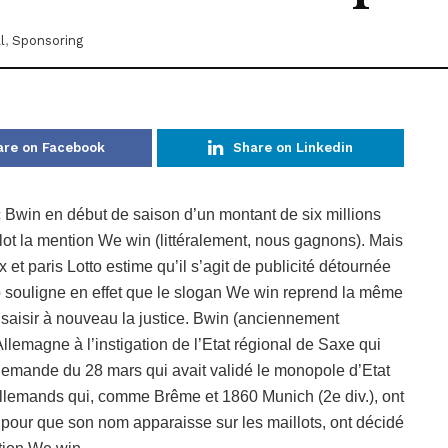
l
,
Sponsoring
are on Facebook
Share on Linkedin
c Bwin en début de saison d’un montant de six millions
llot la mention We win (littéralement, nous gagnons). Mais
x et paris Lotto estime qu’il s’agit de publicité détournée
tto souligne en effet que le slogan We win reprend la même
saisir à nouveau la justice. Bwin (anciennement
llemagne à l’instigation de l’Etat régional de Saxe qui
allemande du 28 mars qui avait validé le monopole d’Etat
s allemands qui, comme Brême et 1860 Munich (2e div.), ont
e pour que son nom apparaisse sur les maillots, ont décidé