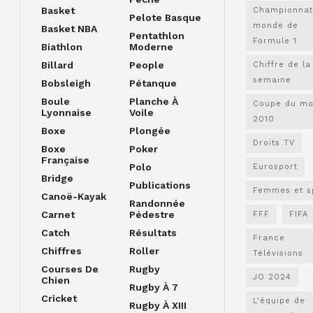
Basket
Championnat
Pelote Basque
monde de
Basket NBA
Pentathlon
Formule 1
Biathlon
Moderne
Billard
People
Chiffre de la
semaine
Bobsleigh
Pétanque
Boule
Planche À
Coupe du m
Lyonnaise
Voile
2010
Boxe
Plongée
Droits TV
Boxe
Poker
Française
Polo
Eurosport
Bridge
Publications
Femmes et s
Canoë-Kayak
Randonnée
Carnet
Pédestre
FFF
FIFA
Catch
Résultats
France
Chiffres
Roller
Télévisions
Courses De
Rugby
JO 2024
Chien
Rugby À 7
Cricket
L'équipe de
Rugby À XIII