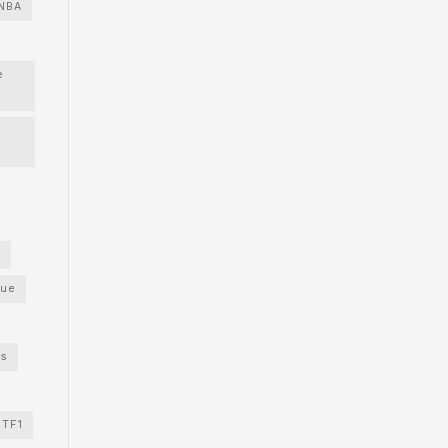
NBA
e
s
gue
os
TF1