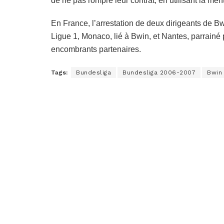
de ne pas rompre leur contrat, en utilisant la me
En France, l’arrestation de deux dirigeants de B
Ligue 1, Monaco, lié à Bwin, et Nantes, parrainé 
encombrants partenaires.
Tags:
Bundesliga
Bundesliga 2006-2007
Bwin