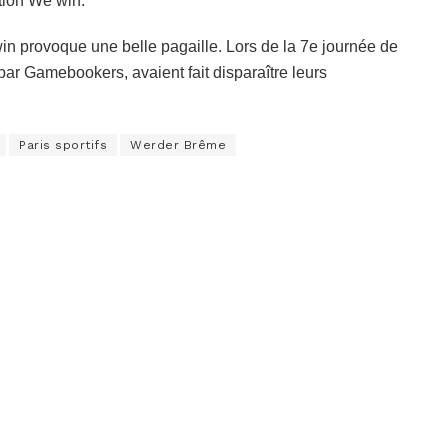
ntion We win.
win provoque une belle pagaille. Lors de la 7e journée de
par Gamebookers, avaient fait disparaître leurs
Paris sportifs
Werder Brême