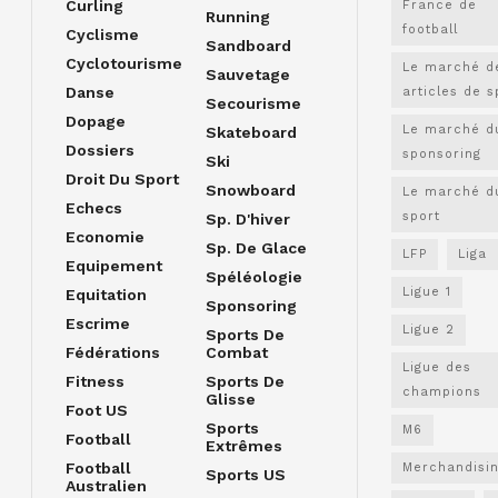
Curling
France de
Running
football
Cyclisme
Sandboard
Cyclotourisme
Le marché d
Sauvetage
Danse
articles de s
Secourisme
Dopage
Le marché d
Skateboard
Dossiers
sponsoring
Ski
Droit Du Sport
Snowboard
Le marché d
Echecs
sport
Sp. D'hiver
Economie
Sp. De Glace
LFP
Liga
Equipement
Spéléologie
Ligue 1
Equitation
Sponsoring
Escrime
Ligue 2
Sports De
Fédérations
Combat
Ligue des
Fitness
Sports De
champions
Glisse
Foot US
Sports
M6
Football
Extrêmes
Football
Merchandisi
Sports US
Australien