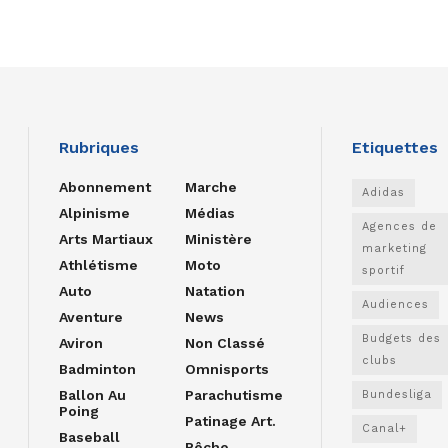
Rubriques
Etiquettes
Abonnement
Marche
Adidas
Alpinisme
Médias
Agences de
Arts Martiaux
Ministère
marketing
Athlétisme
Moto
sportif
Auto
Natation
Audiences
Aventure
News
Budgets des
Aviron
Non Classé
clubs
Badminton
Omnisports
Ballon Au
Parachutisme
Bundesliga
Poing
Patinage Art.
Canal+
Baseball
Pêche