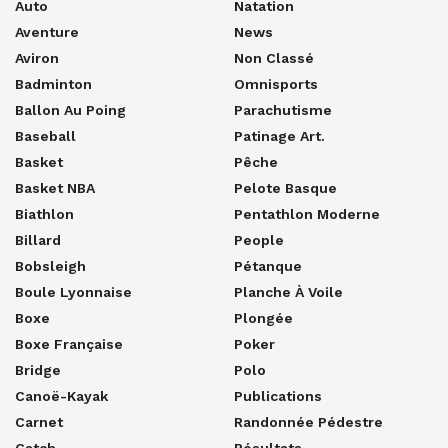
Auto
Natation
Aventure
News
Aviron
Non Classé
Badminton
Omnisports
Ballon Au Poing
Parachutisme
Baseball
Patinage Art.
Basket
Pêche
Basket NBA
Pelote Basque
Biathlon
Pentathlon Moderne
Billard
People
Bobsleigh
Pétanque
Boule Lyonnaise
Planche À Voile
Boxe
Plongée
Boxe Française
Poker
Bridge
Polo
Canoë-Kayak
Publications
Carnet
Randonnée Pédestre
Catch
Résultats