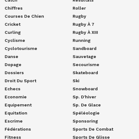
Chiffres
Roller
Courses De Chien
Rugby
Cricket
Rugby À 7
Curling
Rugby À XIII
Cyclisme
Running
Cyclotourisme
Sandboard
Danse
Sauvetage
Dopage
Secourisme
Dossiers
Skateboard
Droit Du Sport
Ski
Echecs
Snowboard
Economie
Sp. D'hiver
Equipement
Sp. De Glace
Equitation
Spéléologie
Escrime
Sponsoring
Fédérations
Sports De Combat
Fitness
Sports De Glisse