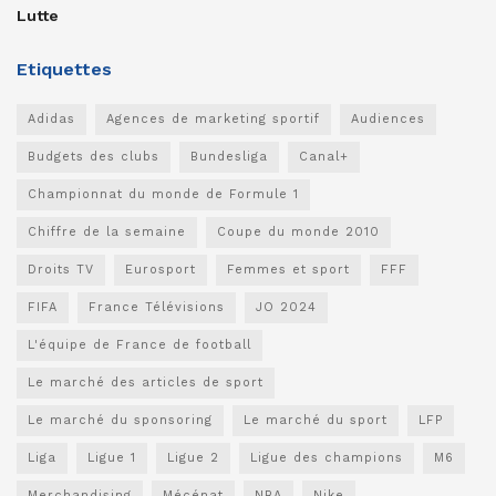
Lutte
Etiquettes
Adidas
Agences de marketing sportif
Audiences
Budgets des clubs
Bundesliga
Canal+
Championnat du monde de Formule 1
Chiffre de la semaine
Coupe du monde 2010
Droits TV
Eurosport
Femmes et sport
FFF
FIFA
France Télévisions
JO 2024
L'équipe de France de football
Le marché des articles de sport
Le marché du sponsoring
Le marché du sport
LFP
Liga
Ligue 1
Ligue 2
Ligue des champions
M6
Merchandising
Mécénat
NBA
Nike