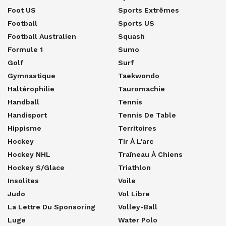
Foot US
Sports Extrêmes
Football
Sports US
Football Australien
Squash
Formule 1
Sumo
Golf
Surf
Gymnastique
Taekwondo
Haltérophilie
Tauromachie
Handball
Tennis
Handisport
Tennis De Table
Hippisme
Territoires
Hockey
Tir À L'arc
Hockey NHL
Traîneau À Chiens
Hockey S/glace
Triathlon
Insolites
Voile
Judo
Vol Libre
La Lettre Du Sponsoring
Volley-Ball
Luge
Water Polo