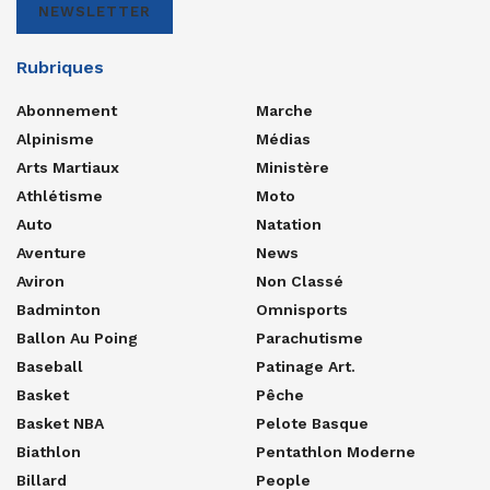
NEWSLETTER
Rubriques
Abonnement
Marche
Alpinisme
Médias
Arts Martiaux
Ministère
Athlétisme
Moto
Auto
Natation
Aventure
News
Aviron
Non Classé
Badminton
Omnisports
Ballon Au Poing
Parachutisme
Baseball
Patinage Art.
Basket
Pêche
Basket NBA
Pelote Basque
Biathlon
Pentathlon Moderne
Billard
People