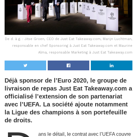
De d. à g. : Jitse Groen, CEO de Just Eat Takeaway.com, Marijn Luchtman,
responsable en chef Sponsoring à Just Eat Takeaway.com et Maurine
Alma, responsable Marketing à Just Eat Takeaway.com
Déjà sponsor de l’Euro 2020, le groupe de
livraison de repas Just Eat Takeaway.com a
officialisé l’extension de son partenariat
avec l’UEFA. La société ajoute notamment
la Ligue des champions à son portefeuille
de droits.
ans le détail, le contrat avec l’UEFA couvre