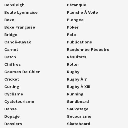
Bobsleigh
Pétanque
Boule Lyonnaise
Planche À Voile
Boxe
Plongée
Boxe Française
Poker
Bridge
Polo
Canoë-Kayak
Publications
Carnet
Randonnée Pédestre
Catch
Résultats
Chiffres
Roller
Courses De Chien
Rugby
Cricket
Rugby À 7
Curling
Rugby À XIII
Cyclisme
Running
Cyclotourisme
Sandboard
Danse
Sauvetage
Dopage
Secourisme
Dossiers
Skateboard