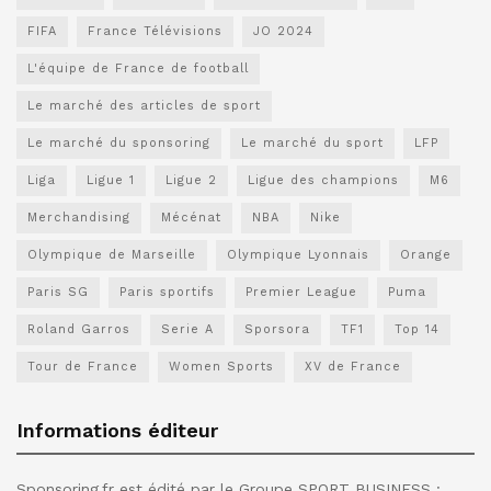
FIFA
France Télévisions
JO 2024
L'équipe de France de football
Le marché des articles de sport
Le marché du sponsoring
Le marché du sport
LFP
Liga
Ligue 1
Ligue 2
Ligue des champions
M6
Merchandising
Mécénat
NBA
Nike
Olympique de Marseille
Olympique Lyonnais
Orange
Paris SG
Paris sportifs
Premier League
Puma
Roland Garros
Serie A
Sporsora
TF1
Top 14
Tour de France
Women Sports
XV de France
Informations éditeur
Sponsoring.fr est édité par le Groupe SPORT BUSINESS :