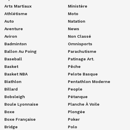
Arts Martiaux
Ministère
Athlétisme
Moto
Auto
Natation
Aventure
News
Aviron
Non Classé
Badminton
Omnisports
Ballon Au Poing
Parachutisme
Baseball
Patinage Art.
Basket
Pêche
Basket NBA
Pelote Basque
Biathlon
Pentathlon Moderne
Billard
People
Bobsleigh
Pétanque
Boule Lyonnaise
Planche À Voile
Boxe
Plongée
Boxe Française
Poker
Bridge
Polo