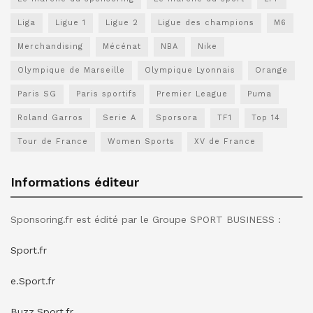
Liga
Ligue 1
Ligue 2
Ligue des champions
M6
Merchandising
Mécénat
NBA
Nike
Olympique de Marseille
Olympique Lyonnais
Orange
Paris SG
Paris sportifs
Premier League
Puma
Roland Garros
Serie A
Sporsora
TF1
Top 14
Tour de France
Women Sports
XV de France
Informations éditeur
Sponsoring.fr est édité par le Groupe SPORT BUSINESS :
Sport.fr
e.Sport.fr
Buzz.Sport.fr