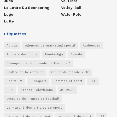
Judo
Vol Libre
La Lettre Du Sponsoring
Volley-Ball
Luge
Water Polo
Lutte
Etiquettes
Adidas
Agences de marketing sportif
Audiences
Budgets des clubs
Bundesliga
Canal+
Championnat du monde de Formule 1
Chiffre de la semaine
Coupe du monde 2010
Droits TV
Eurosport
Femmes et sport
FFF
FIFA
France Télévisions
JO 2024
L'équipe de France de football
Le marché des articles de sport
Le marché du sponsoring
Le marché du sport
LFP