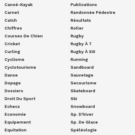
Canoë-Kayak
Publications
Carnet
Randonnée Pédestre
Catch
Résultats
Chiffres
Roller
Courses De Chien
Rugby
Cricket
Rugby À 7
Curling
Rugby À XIII
Cyclisme
Running
Cyclotourisme
Sandboard
Danse
Sauvetage
Dopage
Secourisme
Dossiers
Skateboard
Droit Du Sport
Ski
Echecs
Snowboard
Economie
Sp. D'hiver
Equipement
Sp. De Glace
Equitation
Spéléologie