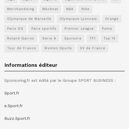
Merchandising
Mécénat
NBA
Nike
Olympique de Marseille
Olympique Lyonnais
Orange
Paris SG
Paris sportifs
Premier League
Puma
Roland Garros
Serie A
Sporsora
TF1
Top 14
Tour de France
Women Sports
XV de France
Informations éditeur
Sponsoring.fr est édité par le Groupe SPORT BUSINESS :
Sport.fr
e.Sport.fr
Buzz.Sport.fr