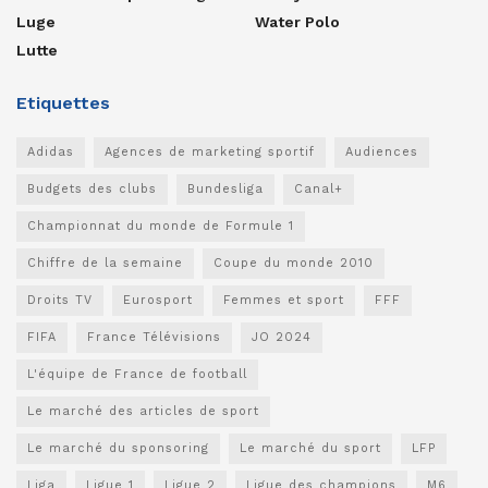
Luge
Water Polo
Lutte
Etiquettes
Adidas
Agences de marketing sportif
Audiences
Budgets des clubs
Bundesliga
Canal+
Championnat du monde de Formule 1
Chiffre de la semaine
Coupe du monde 2010
Droits TV
Eurosport
Femmes et sport
FFF
FIFA
France Télévisions
JO 2024
L'équipe de France de football
Le marché des articles de sport
Le marché du sponsoring
Le marché du sport
LFP
Liga
Ligue 1
Ligue 2
Ligue des champions
M6