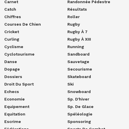
Carnet
Randonnée Pédestre
Catch
Résultats
Chiffres
Roller
Courses De Chien
Rugby
Cricket
Rugby À 7
Curling
Rugby À XIII
Cyclisme
Running
Cyclotourisme
Sandboard
Danse
Sauvetage
Dopage
Secourisme
Dossiers
Skateboard
Droit Du Sport
Ski
Echecs
Snowboard
Economie
Sp. D'hiver
Equipement
Sp. De Glace
Equitation
Spéléologie
Escrime
Sponsoring
Fédérations
Sports De Combat