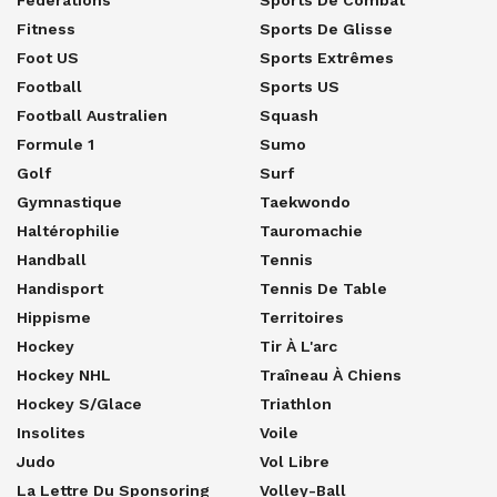
Fitness
Sports De Glisse
Foot US
Sports Extrêmes
Football
Sports US
Football Australien
Squash
Formule 1
Sumo
Golf
Surf
Gymnastique
Taekwondo
Haltérophilie
Tauromachie
Handball
Tennis
Handisport
Tennis De Table
Hippisme
Territoires
Hockey
Tir À L'arc
Hockey NHL
Traîneau À Chiens
Hockey S/glace
Triathlon
Insolites
Voile
Judo
Vol Libre
La Lettre Du Sponsoring
Volley-Ball