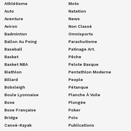
Athlétisme
Moto
Auto
Natation
Aventure
News
Aviron
Non Classé
Badminton
Omnisports
Ballon Au Poing
Parachutisme
Baseball
Patinage Art.
Basket
Pêche
Basket NBA
Pelote Basque
Biathlon
Pentathlon Moderne
Billard
People
Bobsleigh
Pétanque
Boule Lyonnaise
Planche À Voile
Boxe
Plongée
Boxe Française
Poker
Bridge
Polo
Canoë-Kayak
Publications