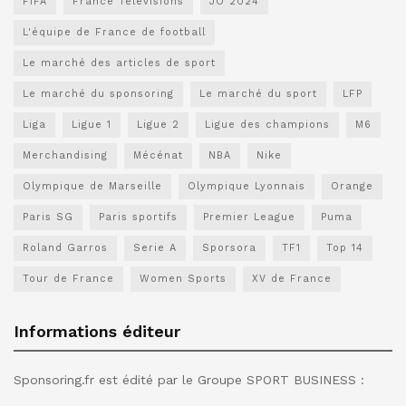
FIFA
France Télévisions
JO 2024
L'équipe de France de football
Le marché des articles de sport
Le marché du sponsoring
Le marché du sport
LFP
Liga
Ligue 1
Ligue 2
Ligue des champions
M6
Merchandising
Mécénat
NBA
Nike
Olympique de Marseille
Olympique Lyonnais
Orange
Paris SG
Paris sportifs
Premier League
Puma
Roland Garros
Serie A
Sporsora
TF1
Top 14
Tour de France
Women Sports
XV de France
Informations éditeur
Sponsoring.fr est édité par le Groupe SPORT BUSINESS :