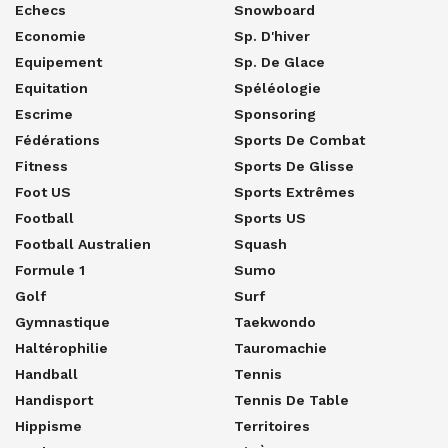
Echecs
Snowboard
Economie
Sp. D'hiver
Equipement
Sp. De Glace
Equitation
Spéléologie
Escrime
Sponsoring
Fédérations
Sports De Combat
Fitness
Sports De Glisse
Foot US
Sports Extrêmes
Football
Sports US
Football Australien
Squash
Formule 1
Sumo
Golf
Surf
Gymnastique
Taekwondo
Haltérophilie
Tauromachie
Handball
Tennis
Handisport
Tennis De Table
Hippisme
Territoires