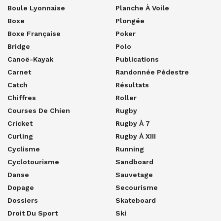
Boule Lyonnaise
Planche À Voile
Boxe
Plongée
Boxe Française
Poker
Bridge
Polo
Canoë-Kayak
Publications
Carnet
Randonnée Pédestre
Catch
Résultats
Chiffres
Roller
Courses De Chien
Rugby
Cricket
Rugby À 7
Curling
Rugby À XIII
Cyclisme
Running
Cyclotourisme
Sandboard
Danse
Sauvetage
Dopage
Secourisme
Dossiers
Skateboard
Droit Du Sport
Ski