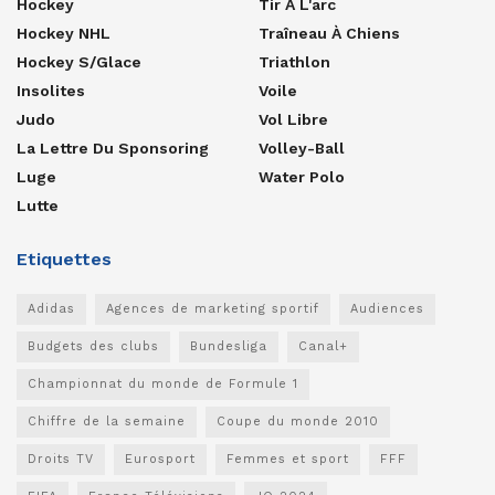
Hockey
Tir À L'arc
Hockey NHL
Traîneau À Chiens
Hockey S/glace
Triathlon
Insolites
Voile
Judo
Vol Libre
La Lettre Du Sponsoring
Volley-Ball
Luge
Water Polo
Lutte
Etiquettes
Adidas
Agences de marketing sportif
Audiences
Budgets des clubs
Bundesliga
Canal+
Championnat du monde de Formule 1
Chiffre de la semaine
Coupe du monde 2010
Droits TV
Eurosport
Femmes et sport
FFF