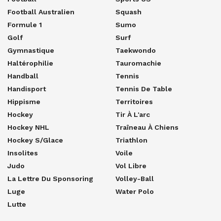
Football Australien
Squash
Formule 1
Sumo
Golf
Surf
Gymnastique
Taekwondo
Haltérophilie
Tauromachie
Handball
Tennis
Handisport
Tennis De Table
Hippisme
Territoires
Hockey
Tir À L'arc
Hockey NHL
Traîneau À Chiens
Hockey S/glace
Triathlon
Insolites
Voile
Judo
Vol Libre
La Lettre Du Sponsoring
Volley-Ball
Luge
Water Polo
Lutte