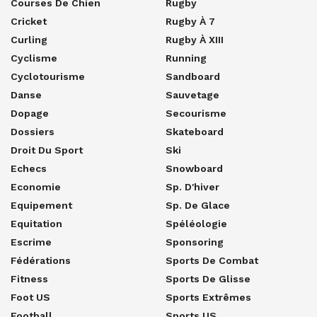
Courses De Chien
Rugby
Cricket
Rugby À 7
Curling
Rugby À XIII
Cyclisme
Running
Cyclotourisme
Sandboard
Danse
Sauvetage
Dopage
Secourisme
Dossiers
Skateboard
Droit Du Sport
Ski
Echecs
Snowboard
Economie
Sp. D'hiver
Equipement
Sp. De Glace
Equitation
Spéléologie
Escrime
Sponsoring
Fédérations
Sports De Combat
Fitness
Sports De Glisse
Foot US
Sports Extrêmes
Football
Sports US