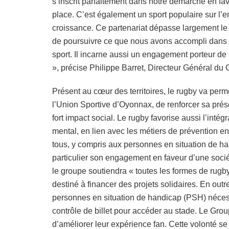
s’inscrit parfaitement dans notre démarche en fav
place. C’est également un sport populaire sur l’e
croissance. Ce partenariat dépasse largement le 
de poursuivre ce que nous avons accompli dans la
sport. Il incarne aussi un engagement porteur de 
», précise Philippe Barret, Directeur Général du
Présent au cœur des territoires, le rugby va per
l’Union Sportive d’Oyonnax, de renforcer sa prése
fort impact social. Le rugby favorise aussi l’inté
mental, en lien avec les métiers de prévention e
tous, y compris aux personnes en situation de ha
particulier son engagement en faveur d’une sociét
le groupe soutiendra « toutes les formes de rugby
destiné à financer des projets solidaires. En outr
personnes en situation de handicap (PSH) néce
contrôle de billet pour accéder au stade. Le Gro
d’améliorer leur expérience fan. Cette volonté se 