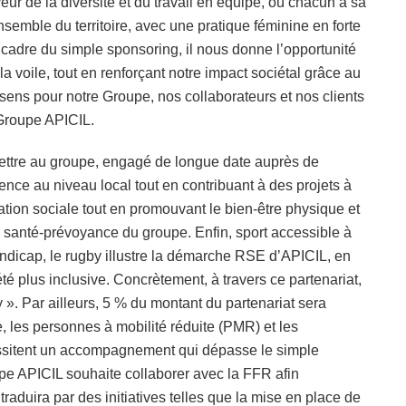
eur de la diversité et du travail en équipe, où chacun a sa
nsemble du territoire, avec une pratique féminine en forte
cadre du simple sponsoring, il nous donne l’opportunité
 voile, tout en renforçant notre impact sociétal grâce au
sens pour notre Groupe, nos collaborateurs et nos clients
 Groupe APICIL.
mettre au groupe, engagé de longue date auprès de
nce au niveau local tout en contribuant à des projets à
gration sociale tout en promouvant le bien-être physique et
n santé-prévoyance du groupe. Enfin, sport accessible à
ndicap, le rugby illustre la démarche RSE d’APICIL, en
é plus inclusive. Concrètement, à travers ce partenariat,
 ». Par ailleurs, 5 % du montant du partenariat sera
e, les personnes à mobilité réduite (PMR) et les
ssitent un accompagnement qui dépasse le simple
upe APICIL souhaite collaborer avec la FFR afin
traduira par des initiatives telles que la mise en place de