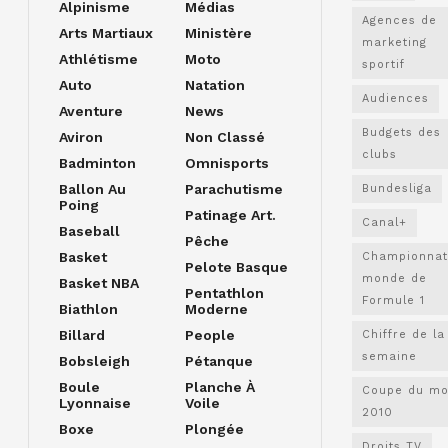
Alpinisme
Médias
Agences de
Arts Martiaux
Ministère
marketing
Athlétisme
Moto
sportif
Auto
Natation
Audiences
Aventure
News
Budgets des
Aviron
Non Classé
clubs
Badminton
Omnisports
Ballon Au
Parachutisme
Bundesliga
Poing
Patinage Art.
Canal+
Baseball
Pêche
Basket
Championnat
Pelote Basque
monde de
Basket NBA
Pentathlon
Formule 1
Biathlon
Moderne
Billard
People
Chiffre de la
semaine
Bobsleigh
Pétanque
Boule
Planche À
Coupe du m
Lyonnaise
Voile
2010
Boxe
Plongée
Droits TV