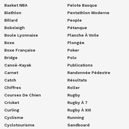
Basket NBA
Pelote Basque
Biathlon
Pentathlon Moderne
Billard
People
Bobsleigh
Pétanque
Boule Lyonnaise
Planche À Voile
Boxe
Plongée
Boxe Française
Poker
Bridge
Polo
Canoë-Kayak
Publications
Carnet
Randonnée Pédestre
Catch
Résultats
Chiffres
Roller
Courses De Chien
Rugby
Cricket
Rugby À 7
Curling
Rugby À XIII
Cyclisme
Running
Cyclotourisme
Sandboard