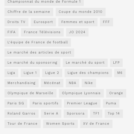
Championnat du monde de Formule 1
Chiffre de la semaine
Coupe du monde 2010
Droits TV
Eurosport
Femmes et sport
FFF
FIFA
France Télévisions
JO 2024
L'équipe de France de football
Le marché des articles de sport
Le marché du sponsoring
Le marché du sport
LFP
Liga
Ligue 1
Ligue 2
Ligue des champions
M6
Merchandising
Mécénat
NBA
Nike
Olympique de Marseille
Olympique Lyonnais
Orange
Paris SG
Paris sportifs
Premier League
Puma
Roland Garros
Serie A
Sporsora
TF1
Top 14
Tour de France
Women Sports
XV de France