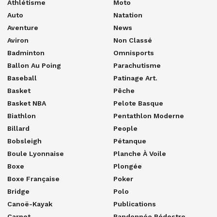
Athlétisme
Moto
Auto
Natation
Aventure
News
Aviron
Non Classé
Badminton
Omnisports
Ballon Au Poing
Parachutisme
Baseball
Patinage Art.
Basket
Pêche
Basket NBA
Pelote Basque
Biathlon
Pentathlon Moderne
Billard
People
Bobsleigh
Pétanque
Boule Lyonnaise
Planche À Voile
Boxe
Plongée
Boxe Française
Poker
Bridge
Polo
Canoë-Kayak
Publications
Carnet
Randonnée Pédestre