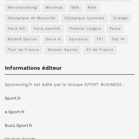
Merchandising
Mécénat
NBA
Nike
Olympique de Marseille
Olympique Lyonnais
Orange
Paris SG
Paris sportifs
Premier League
Puma
Roland Garros
Serie A
Sporsora
TF1
Top 14
Tour de France
Women Sports
XV de France
Informations éditeur
Sponsoring.fr est édité par le Groupe SPORT BUSINESS :
Sport.fr
e.Sport.fr
Buzz.Sport.fr
Women Sports