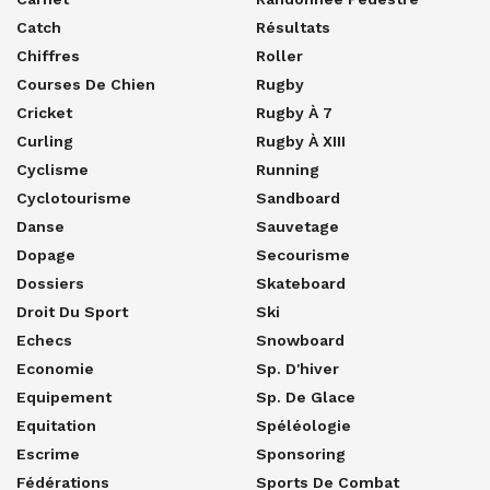
Catch
Résultats
Chiffres
Roller
Courses De Chien
Rugby
Cricket
Rugby À 7
Curling
Rugby À XIII
Cyclisme
Running
Cyclotourisme
Sandboard
Danse
Sauvetage
Dopage
Secourisme
Dossiers
Skateboard
Droit Du Sport
Ski
Echecs
Snowboard
Economie
Sp. D'hiver
Equipement
Sp. De Glace
Equitation
Spéléologie
Escrime
Sponsoring
Fédérations
Sports De Combat