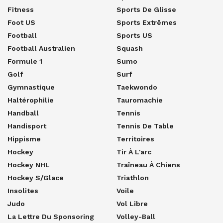
Fitness
Sports De Glisse
Foot US
Sports Extrêmes
Football
Sports US
Football Australien
Squash
Formule 1
Sumo
Golf
Surf
Gymnastique
Taekwondo
Haltérophilie
Tauromachie
Handball
Tennis
Handisport
Tennis De Table
Hippisme
Territoires
Hockey
Tir À L'arc
Hockey NHL
Traîneau À Chiens
Hockey S/glace
Triathlon
Insolites
Voile
Judo
Vol Libre
La Lettre Du Sponsoring
Volley-Ball