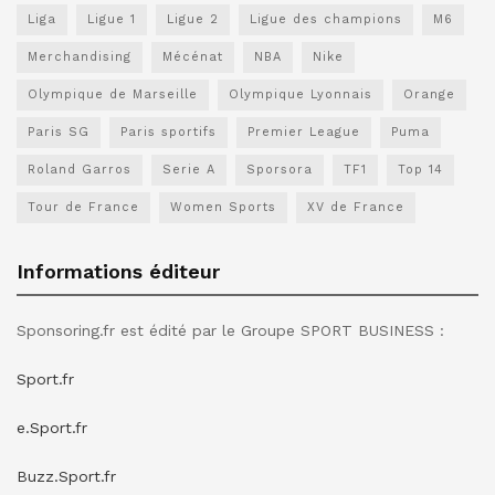
Liga
Ligue 1
Ligue 2
Ligue des champions
M6
Merchandising
Mécénat
NBA
Nike
Olympique de Marseille
Olympique Lyonnais
Orange
Paris SG
Paris sportifs
Premier League
Puma
Roland Garros
Serie A
Sporsora
TF1
Top 14
Tour de France
Women Sports
XV de France
Informations éditeur
Sponsoring.fr est édité par le Groupe SPORT BUSINESS :
Sport.fr
e.Sport.fr
Buzz.Sport.fr