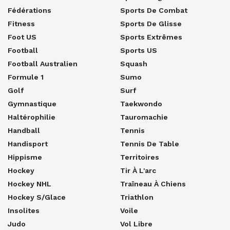
Fédérations
Sports De Combat
Fitness
Sports De Glisse
Foot US
Sports Extrêmes
Football
Sports US
Football Australien
Squash
Formule 1
Sumo
Golf
Surf
Gymnastique
Taekwondo
Haltérophilie
Tauromachie
Handball
Tennis
Handisport
Tennis De Table
Hippisme
Territoires
Hockey
Tir À L'arc
Hockey NHL
Traîneau À Chiens
Hockey S/glace
Triathlon
Insolites
Voile
Judo
Vol Libre