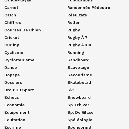
Canoë-Kayak
Publications
Carnet
Randonnée Pédestre
Catch
Résultats
Chiffres
Roller
Courses De Chien
Rugby
Cricket
Rugby À 7
Curling
Rugby À XIII
Cyclisme
Running
Cyclotourisme
Sandboard
Danse
Sauvetage
Dopage
Secourisme
Dossiers
Skateboard
Droit Du Sport
Ski
Echecs
Snowboard
Economie
Sp. D'hiver
Equipement
Sp. De Glace
Equitation
Spéléologie
Escrime
Sponsoring