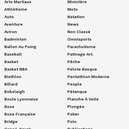
Arts Martiaux
Ministère
Athlétisme
Moto
Auto
Natation
Aventure
News
Aviron
Non Classé
Badminton
Omnisports
Ballon Au Poing
Parachutisme
Baseball
Patinage Art.
Basket
Pêche
Basket NBA
Pelote Basque
Biathlon
Pentathlon Moderne
Billard
People
Bobsleigh
Pétanque
Boule Lyonnaise
Planche À Voile
Boxe
Plongée
Boxe Française
Poker
Bridge
Polo